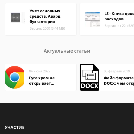
Учет основных
LS · Книга дох
средств. Авард
расходов
бухгалтерия
Версия: от 22. (5.9
Версия: 2000 (3.44 МБ)
Актуальные статьи
04 июня 2022
05 февраля 2019
Гугл хром не
Файл формата
открывает
DOCX: чем отк
страницы
описание,
особенности
УЧАСТИЕ