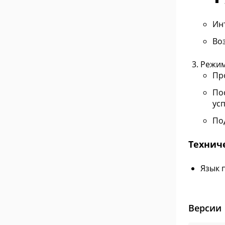
Ин
Во
Режим
Пр
По
ус
По
Технич
Язык 
Версии