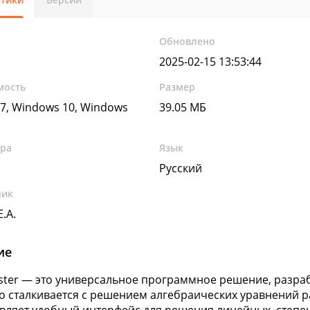
Обновлено
2025-02-15 13:53:44
мость
Размер
7, Windows 10, Windows
39.05 МБ
ура
Язык
Русский
чик
.А.
ие
ter — это универсальное программное решение, разраб
кто сталкивается с решением алгебраических уравнений