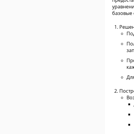
предоста
уравнени
базовые 
Решен
По
По
за
Пр
ка
Дл
Постр
Во