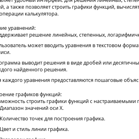
вляет удобный интерфейс для решения линейных, степен
й, а также позволяет строить графики функций, вычисл
операции калькулятора.
ие уравнений:
ддерживает решение линейных, степенных, логарифмичес
льзователь может вводить уравнения в текстовом форма
писи.
ограмма выводит решения в виде дробей или десятичных
ждого найденного решения.
я каждого уравнения предоставляются пошаговые объяс
оение графиков функций:
зможность строить графики функций с настраиваемыми 
Диапазон значений оси X.
Количество точек для построения графика.
Цвет и стиль линии графика.