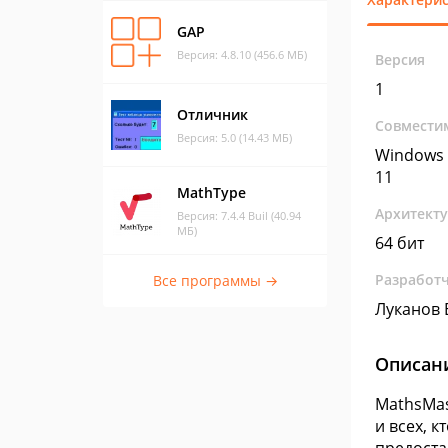
GAP
Версия: 4.8.10 (456.6 МБ)
Версия
1
Отличник
Совмести
Версия: 5.0 (14.43 МБ)
Windows 
11
MathType
Архитект
Версия: 7.4.4 Buil (40.94
МБ)
64 бит
Разработ
Все программы →
Луканов Е
Описан
MathsMas
и всех, 