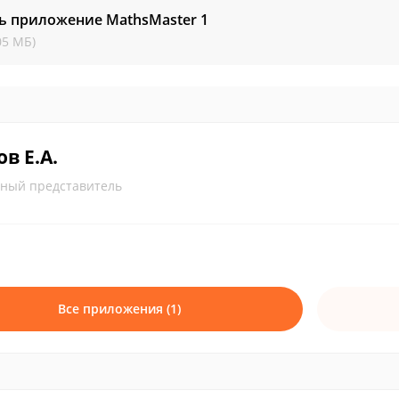
ь приложение MathsMaster
1
05 МБ)
в Е.А.
ный представитель
Все приложения (1)