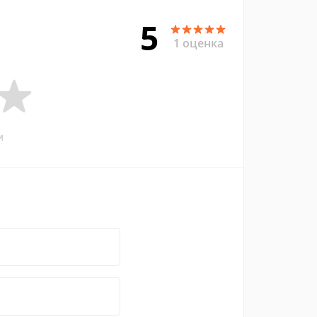
5
1 оценка
и