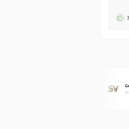
ᅠ ᅠ
G
Ве