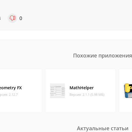
3
0
Похожие приложения
eometry FX
MathHelper
рсия: 2.12.7
Версия: 2.1.1 (5.98 МБ)
Актуальные статьи