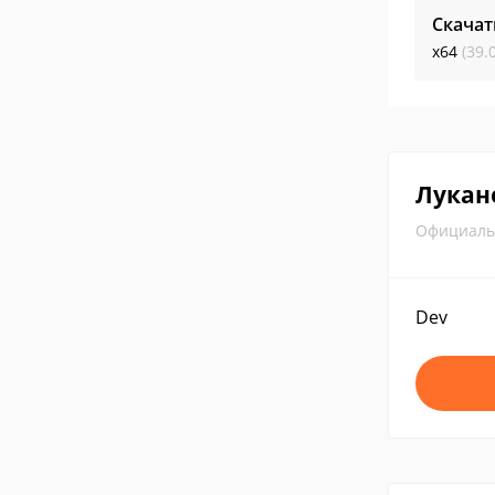
Скачат
x64
(39.
Лукано
Официаль
Dev