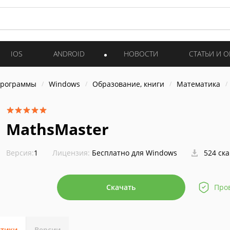
IOS
ANDROID
НОВОСТИ
СТАТЬИ И 
программы
Windows
Образование, книги
Математика
MathsMaster
Версия:
1
Лицензия:
Бесплатно для Windows
524 ск
Скачать
Про
стики
Версии