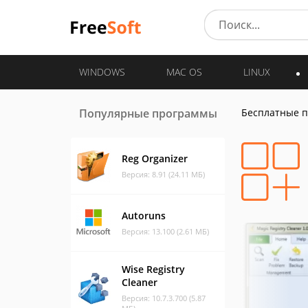
WINDOWS
MAC OS
LINUX
Популярные программы
Бесплатные 
Reg Organizer
Версия: 8.91 (24.11 МБ)
Autoruns
Версия: 13.100 (2.61 МБ)
Wise Registry
Cleaner
Версия: 10.7.3.700 (5.87