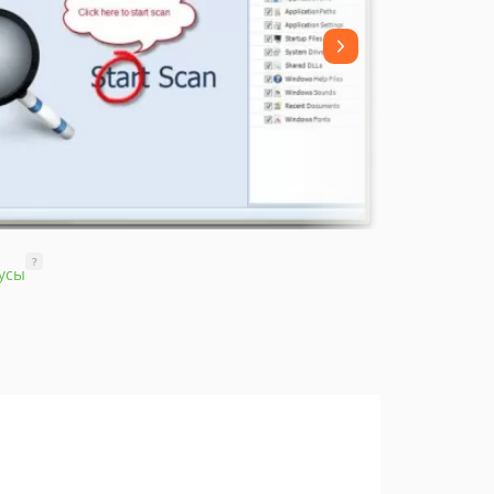
?
усы