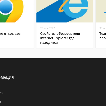
20 мая 2022
30 м
не открывает
Свойства обозревателя
Tea
Internet Explorer где
про
находится
РМАЦИЯ
ты
а