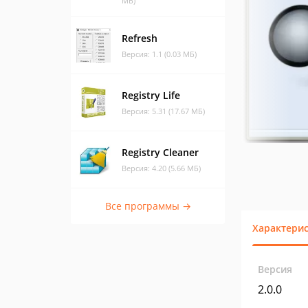
МБ)
Refresh
Версия: 1.1 (0.03 МБ)
Registry Life
Версия: 5.31 (17.67 МБ)
Registry Cleaner
Версия: 4.20 (5.66 МБ)
Все программы →
Характери
Версия
2.0.0