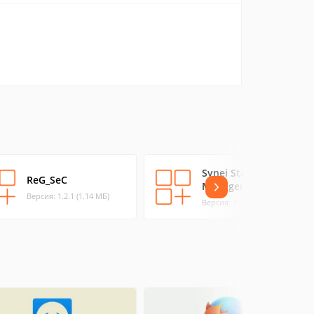
Synei Startup
ReG_SeC
Manager
Версия: 1.2.1 (1.14 МБ)
Версия: 1.12 (1.61 МБ)