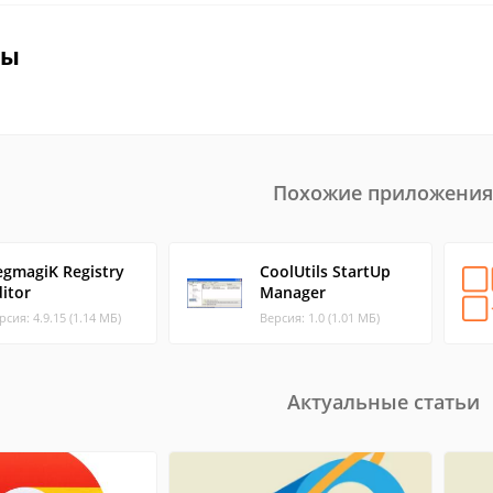
вы
Похожие приложения
egmagiK Registry
CoolUtils StartUp
itor
Manager
рсия: 4.9.15 (1.14 МБ)
Версия: 1.0 (1.01 МБ)
Актуальные статьи