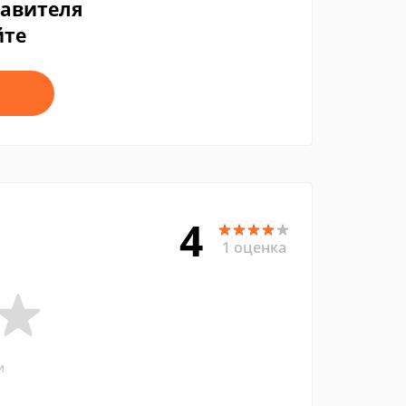
тавителя
йте
4
1 оценка
и