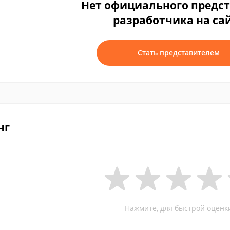
Нет официального предс
разработчика на са
Стать представителем
нг
Нажмите, для быстрой оценк