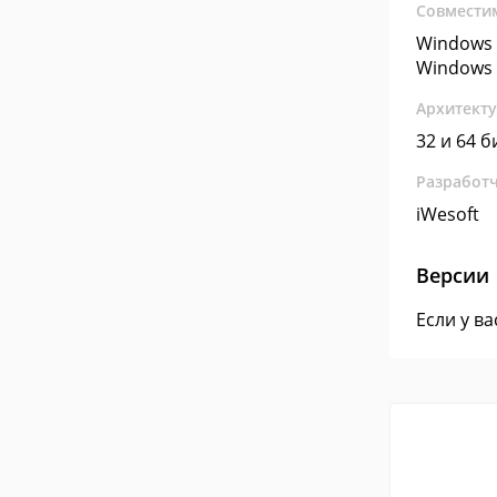
Совмести
Windows 
Windows 
Архитект
32 и 64 б
Разработ
iWesoft
Версии
Если у в