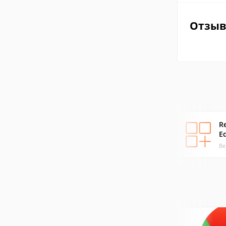
Отзы
R
Ed
Ве