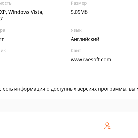
мость
Размер
XP, Windows Vista,
5.05Мб
7
ура
Язык
ит
Английский
чик
Сайт
www.iwesoft.com
ас есть информация о доступных версиях программы, вы