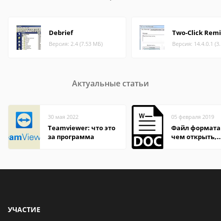
Debrief
Two-Click Rem
Версия: 2.4 (7.53 МБ)
Версия: 14.4.0.1 (3
Актуальные статьи
30 мая 2022
05 февраля 2019
Teamviewer: что это
Файл формата
за программа
чем открыть,
описание,
особенности
УЧАСТИЕ