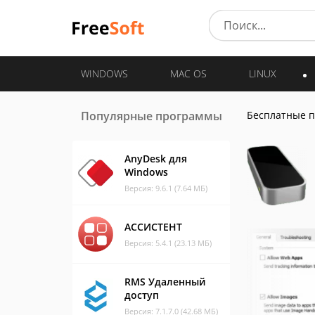
WINDOWS
MAC OS
LINUX
Популярные программы
Бесплатные 
AnyDesk для
Windows
Версия: 9.6.1 (7.64 МБ)
АССИСТЕНТ
Версия: 5.4.1 (23.13 МБ)
RMS Удаленный
доступ
Версия: 7.1.7.0 (42.68 МБ)