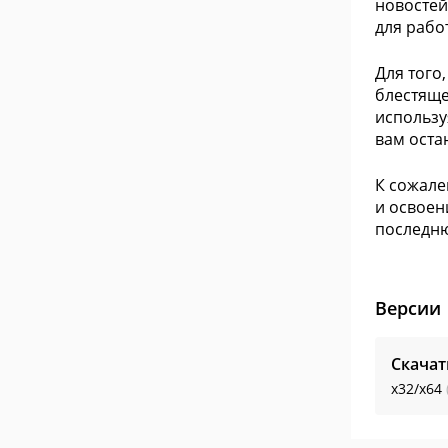
новостей
для рабо
Для того
блестяще
использу
вам оста
К сожале
и освоен
последню
Версии
Скачат
x32/x64