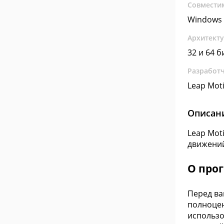
Совмести
Windows 
Архитект
32 и 64 б
Разработ
Leap Moti
Описан
Leap Mot
движений
О про
Перед ва
полноцен
использо