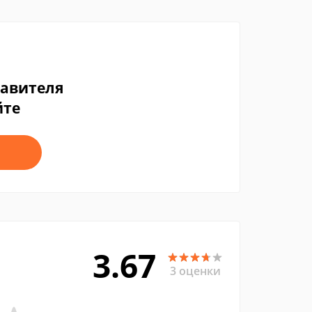
тавителя
йте
3.67
3 оценки