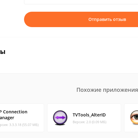
Отправить отзыв
вы
Похожие приложения
P Connection
TVTools_AlterID
anager
Версия: 2.0 (0.09 МБ)
рсия: 3.3.3.18 (55.07 МБ)