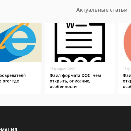
Актуальные статьи
05 февраля 2019
15 ф
бозревателя
Файл формата DOC: чем
Фай
plorer где
открыть, описание,
отк
особенности
осо
РМАЦИЯ