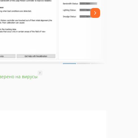
?
верено на вирусы