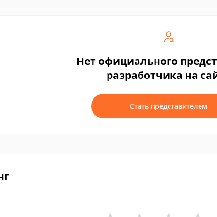
Нет официального предс
разработчика на са
Стать представителем
нг