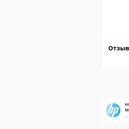
Отзы
H
M
Ве