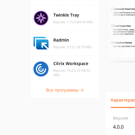
Twinkle Tray
Версия: 1,15,4 (84.24 МБ)
Radmin
Версия: 3.5.2.1 (8.79 МБ)
Citrix Workspace
Версия: 19.2.0.10 (98.93
МБ)
Все программы →
Характери
Версия
4.0.0