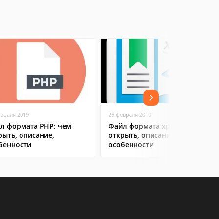
евраля 2019
25 февраля 2019
л формата PHP: чем
Файл формата xps: чем
рыть, описание,
открыть, описание,
бенности
особенности