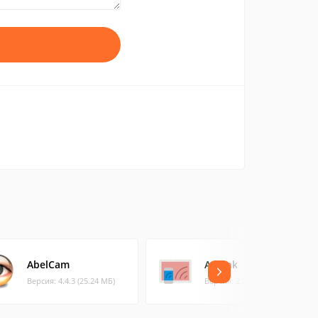
AbelCam
AnLink
Версия: 4.4.3 (25.24 МБ)
Версия: 2.2.4 (26.84 МБ)