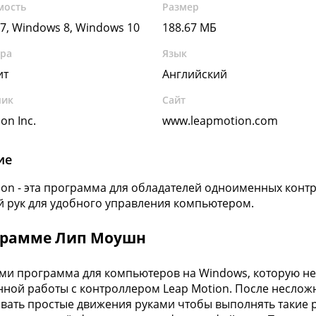
мость
Размер
7, Windows 8, Windows 10
188.67 МБ
ура
Язык
ит
Английский
чик
Сайт
on Inc.
www.leapmotion.com
ие
ion - эта программа для обладателей одноименных конт
 рук для удобного управления компьютером.
грамме Лип Моушн
ми программа для компьютеров на Windows, которую не
ной работы с контроллером Leap Motion. После неслож
вать простые движения руками чтобы выполнять такие р