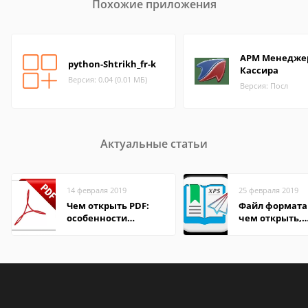
Похожие приложения
АРМ Менедже
python-Shtrikh_fr-k
Кассира
Версия: 0.04 (0.01 МБ)
Версия: Посл
Актуальные статьи
14 февраля 2019
25 февраля 2019
Чем открыть PDF:
Файл формата 
особенности
чем открыть,
формата
описание,
особенности