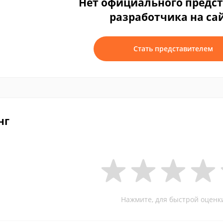
Нет официального предс
разработчика на са
Стать представителем
нг
Нажмите, для быстрой оценк