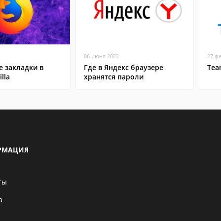
06 июня 2022
27 ф
 закладки в
Где в Яндекс браузере
Tea
lla
хранятся пароли
РМАЦИЯ
ты
а