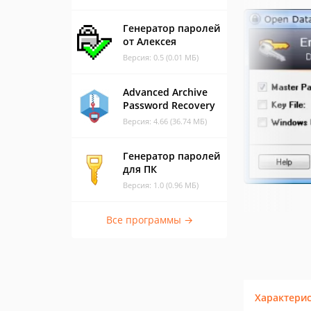
Генератор паролей
от Алексея
Версия: 0.5 (0.01 МБ)
Advanced Archive
Password Recovery
Версия: 4.66 (36.74 МБ)
Генератор паролей
для ПК
Версия: 1.0 (0.96 МБ)
Все программы →
Характери