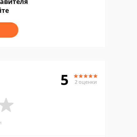
тавителя
йте
5
2 оценки
и