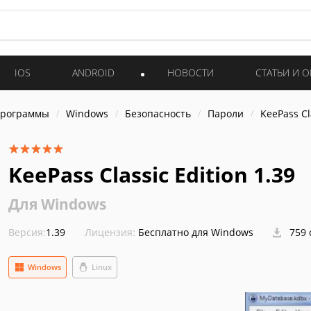
IOS
ANDROID
НОВОСТИ
СТАТЬИ И 
программы
Windows
Безопасность
Пароли
KeePass Cl
KeePass Classic Edition 1.39
Для Windows
Версия:
1.39
Лицензия:
Бесплатно для Windows
759 
Windows
Linux