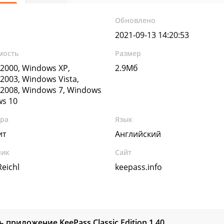
Обновлено
2021-09-13 14:20:53
мость
Размер
2000, Windows XP,
2.9Мб
2003, Windows Vista,
2008, Windows 7, Windows
ws 10
ура
Язык
ит
Английский
чик
Сайт
eichl
keepass.info
ь приложение KeePass Classic Edition
1.40