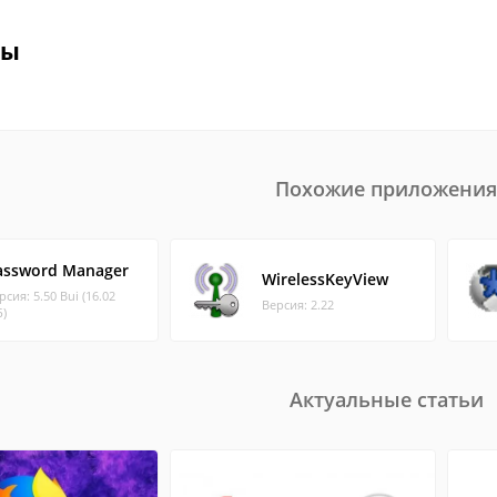
вы
Похожие приложения
assword Manager
WirelessKeyView
рсия: 5.50 Bui (16.02
Версия: 2.22
)
Актуальные статьи