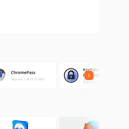
KeePass
ChromePass
Professional Edition
Версия: 1.46 (0.15 МБ)
Версия: 2.54 (4.17 МБ)