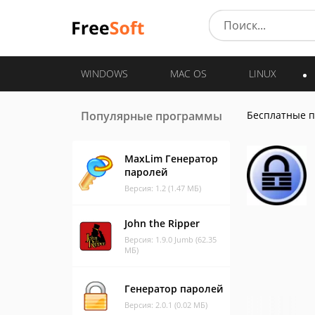
WINDOWS
MAC OS
LINUX
Популярные программы
Бесплатные 
MaxLim Генератор
паролей
Версия: 1.2 (1.47 МБ)
John the Ripper
Версия: 1.9.0 Jumb (62.35
МБ)
Генератор паролей
Версия: 2.0.1 (0.02 МБ)