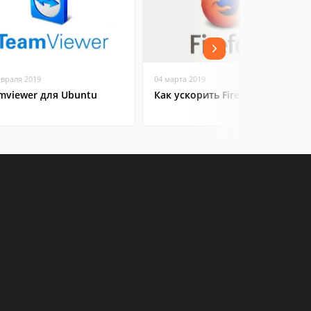
евраля 2019
04 марта 2019
mviewer для Ubuntu
Как ускорить Firefox