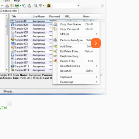
?
усы