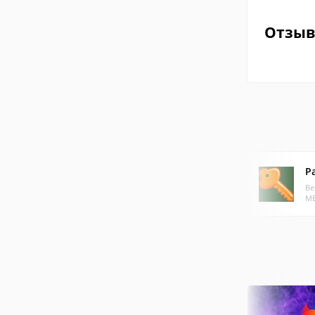
Отзы
P
Ве
МБ