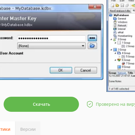
Скачать
Проверено на вир
стики
Версии