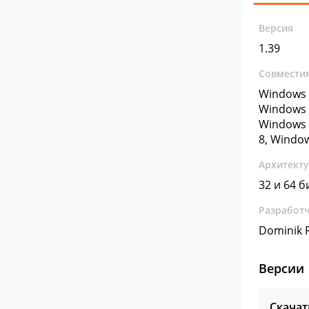
Версия
1.39
Совмести
Windows 
Windows 
Windows 
8, Windo
Архитект
32 и 64 б
Разработ
Dominik R
Версии
Скачат