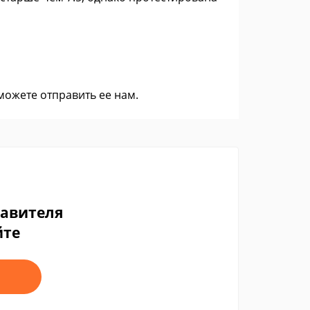
 можете
отправить ее нам
.
тавителя
йте