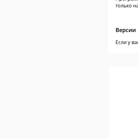
только на
Версии
Если у в