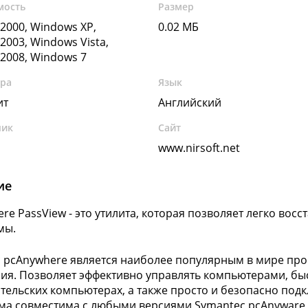
мость
Размер
2000, Windows XP,
0.02 МБ
2003, Windows Vista,
2008, Windows 7
ура
Язык
ит
Английский
чик
Сайт
www.nirsoft.net
ие
re PassView - это утилита, которая позволяет легко вос
мы.
 pcAnywhere является наиболее популярным в мире пр
ия. Позволяет эффективно управлять компьютерами, быс
тельских компьютерах, а также просто и безопасно под
а совместима с любыми версиями Symantec pcAnyware с