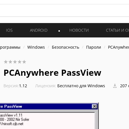
IOS
ANDROID
НОВОСТИ
СТАТЬИ И 
программы
Windows
Безопасность
Пароли
PCAnywher
PCAnywhere PassView
Версия:
1.12
Лицензия:
Бесплатно для Windows
207 