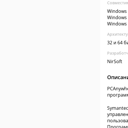
Совмести
Windows 
Windows 
Windows 
Архитект
32 и 64 б
Разработ
NirSoft
Описан
PCAnywhe
програм
Symantec
управлен
пользова
Программ