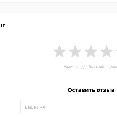
нг
Нажмите, для быстрой оценк
Оставить отзыв
Ваше имя*