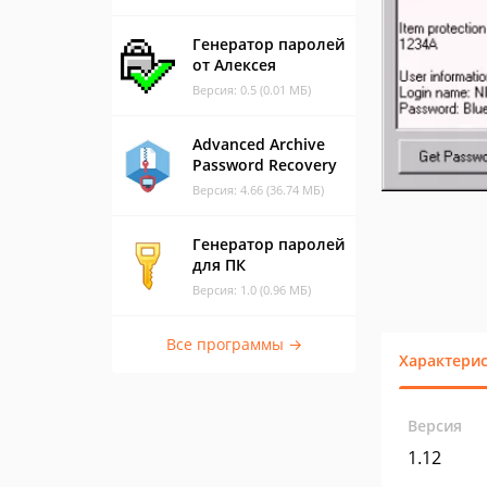
Генератор паролей
от Алексея
Версия: 0.5 (0.01 МБ)
Advanced Archive
Password Recovery
Версия: 4.66 (36.74 МБ)
Генератор паролей
для ПК
Версия: 1.0 (0.96 МБ)
Все программы →
Характери
Версия
1.12