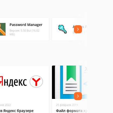
Password Manager
Access PassView
Версия: 5.50 Bui (16.02
Версия: 1.12 (0.02 МБ)
МБ)
юня 2022
25 февраля 2019
 в Яндекс браузере
Файл формата xps: чем