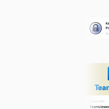
K
Pr
Ве
30 мая 2022
Teamviewer