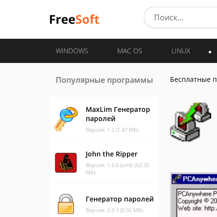
WINDOWS
MAC OS
LINUX
Популярные программы
Бесплатные 
MaxLim Генератор
паролей
Версия: 1.2 (1.47 МБ)
John the Ripper
Версия: 1.9.0 Jumb (62.35
МБ)
Генератор паролей
Версия: 2.0.1 (0.02 МБ)