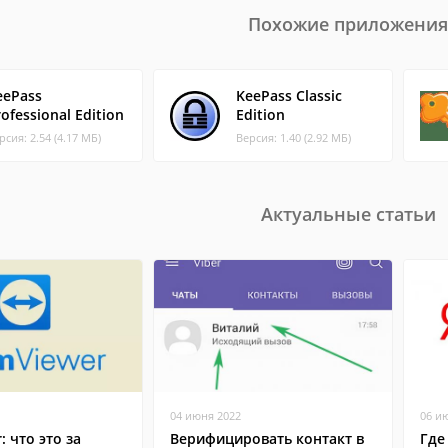
Похожие приложения
eePass
KeePass Classic
ofessional Edition
Edition
рсия: 2.54 (4.17 МБ)
Версия: 1.40 (2.92 МБ)
Актуальные статьи
04 июня 2022
06 и
: что это за
Верифицировать контакт в
Где