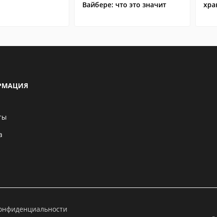
Вайбере: что это значит
хра
РМАЦИЯ
ты
а
конфиденциальности