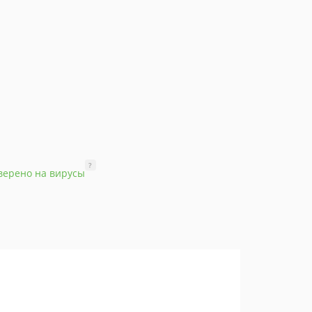
?
верено на вирусы