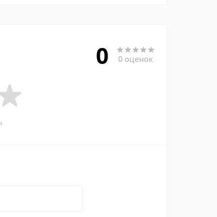
0
0 оценок
и