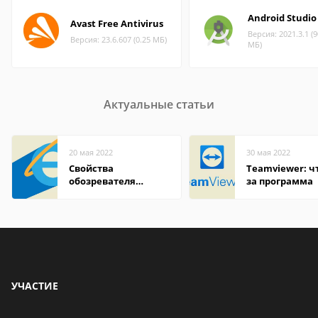
Android Studio
Avast Free Antivirus
Версия: 2021.3.1 (9
Версия: 23.6.607 (0.25 МБ)
МБ)
Актуальные статьи
20 мая 2022
30 мая 2022
Свойства
Teamviewer: чт
обозревателя
за программа
Internet Explorer где
находится
УЧАСТИЕ