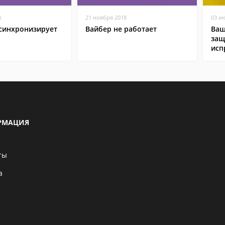
8
21 ноября 2018
03 и
 синхронизирует
Вайбер не работает
Ваш
защ
исп
РМАЦИЯ
ты
а