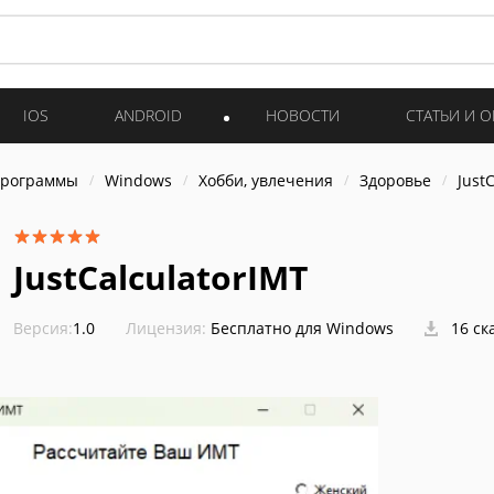
IOS
ANDROID
НОВОСТИ
СТАТЬИ И 
программы
Windows
Хобби, увлечения
Здоровье
Just
JustCalculatorIMT
Версия:
1.0
Лицензия:
Бесплатно для Windows
16 ск