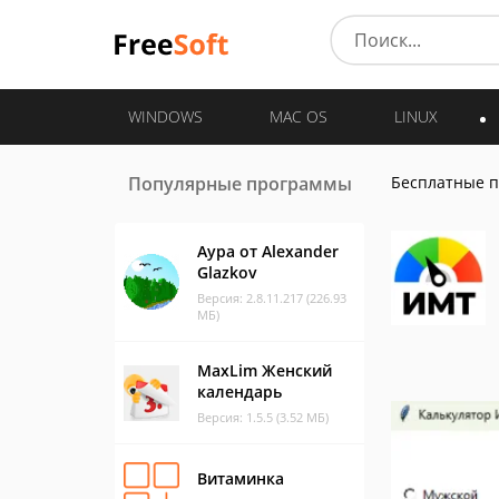
WINDOWS
MAC OS
LINUX
Популярные программы
Бесплатные 
Аура от Alexander
Glazkov
Версия: 2.8.11.217 (226.93
МБ)
MaxLim Женский
календарь
Версия: 1.5.5 (3.52 МБ)
Витаминка