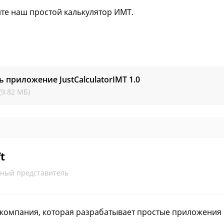
те наш простой калькулятор ИМТ.
ь приложение JustCalculatorIMT
1.0
(9.82 МБ)
t
ный представитель
 - компания, которая разрабатывает простые приложения