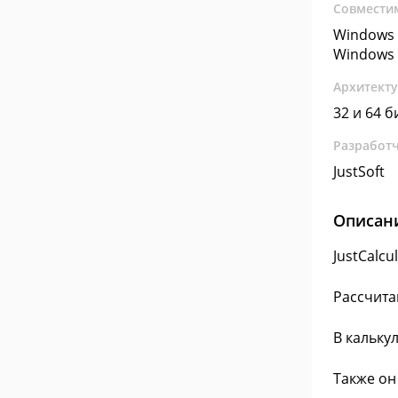
Совмести
Windows 
Windows 
Архитект
32 и 64 б
Разработ
JustSoft
Описан
JustCalc
Рассчитай
В кальку
Также он