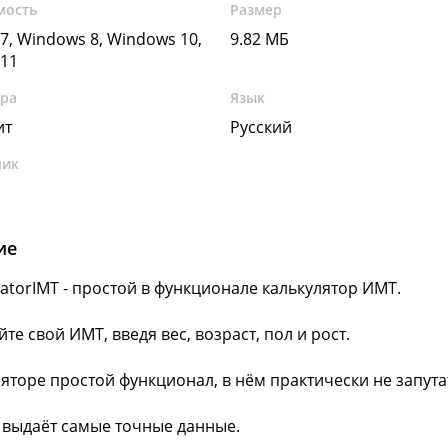
мость
Размер
7, Windows 8, Windows 10,
9.82 МБ
11
ура
Язык
ит
Русский
чик
ие
ulatorIMT - простой в функционале калькулятор ИМТ.
те свой ИМТ, введя вес, возраст, пол и рост.
ляторе простой функционал, в нём практически не запута
 выдаёт самые точные данные.