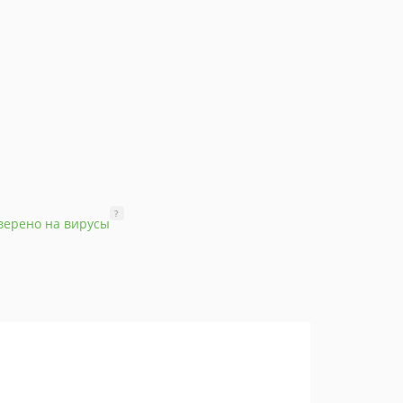
?
верено на вирусы