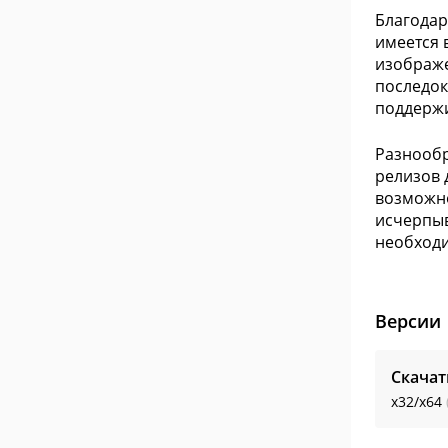
Благодар
имеется 
изображе
последок
поддержи
Разнообр
релизов 
возможно
исчерпыв
необходи
Версии
Скачат
x32/x64