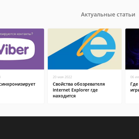
Актуальные статьи
8
20 мая 2022
06 и
 синхронизирует
Свойства обозревателя
Где
Internet Explorer где
игр
находится