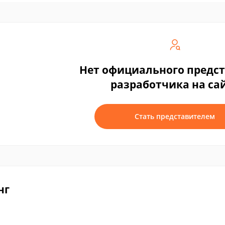
Нет официального предс
разработчика на са
Стать представителем
нг