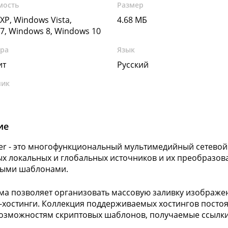
мость
Размер
XP, Windows Vista,
4.68 МБ
7, Windows 8, Windows 10
ура
Язык
ит
Русский
чик
ие
aser - это многофункциональный мультимедийный сетевой
х локальных и глобальных источников и их преобразов
выми шаблонами.
а позволяет организовать массовую заливку изображен
-хостинги. Коллекция поддерживаемых хостингов посто
озможностям скриптовых шаблонов, получаемые ссылки