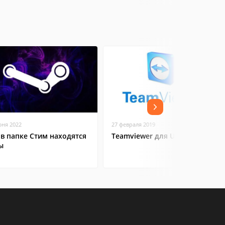
юня 2022
27 февраля 2019
 в папке Стим находятся
Teamviewer для Ubuntu
ы