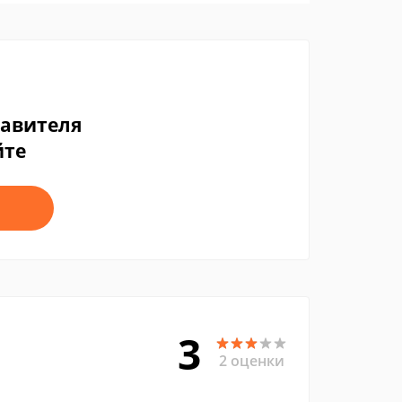
тавителя
йте
3
2 оценки