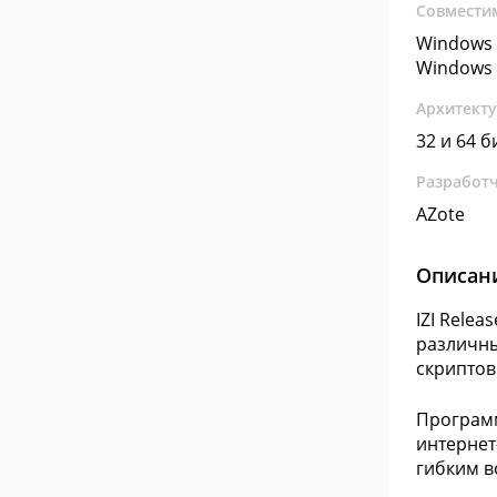
Совмести
Windows 
Windows 
Архитект
32 и 64 б
Разработ
AZote
Описан
IZI Rele
различны
скрипто
Программ
интернет
гибким в