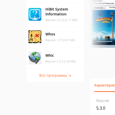
HiBit System
Information
Версия: 2.0.25 (2.17 МБ)
Whos
Версия: 1.01 (0.27 МБ)
Whic
Версия: 2.5.3 (2.58 МБ)
Все программы →
Характери
Версия
5.3.0