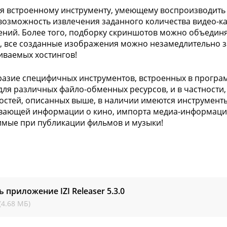
я встроенному инструменту, умеющему воспроизводить
возможность извлечения заданного количества видео-ка
ний. Более того, подборку скриншотов можно объединят
, все созданные изображения можно незамедлительно з
ваемых хостингов!
азие специфичных инструментов, встроенных в програ
для различных файло-обменных ресурсов, и в частности,
стей, описанных выше, в наличии имеются инструменты
ающей информации о кино, импорта медиа-информации, 
мые при публикации фильмов и музыки!
ь приложение IZI Releaser
5.3.0
(4.68 МБ)