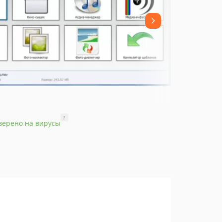
?
верено на вирусы