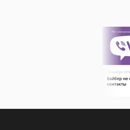
19 ноября 201
Вайбер не
контакты