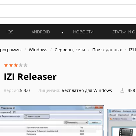
IOS
ANDROID
НОВОСТИ
СТАТЬИ И 
программы
Windows
Серверы, сети
Поиск данных
IZI
IZI Releaser
Версия:
5.3.0
Лицензия:
Бесплатно для Windows
358