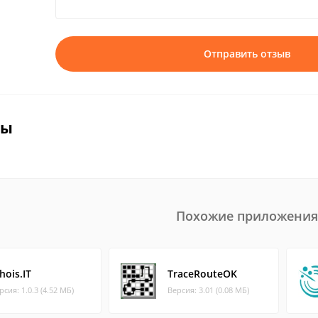
Отправить отзыв
вы
Похожие приложения
hois.IT
TraceRouteOK
рсия: 1.0.3 (4.52 МБ)
Версия: 3.01 (0.08 МБ)