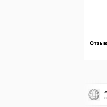
Отзы
W
Ве