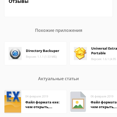
Отзывы
Похожие приложения
Universal Extr
Directory Backuper
Portable
Версия: 1.1.1 (1.53 МБ)
Версия: 1.6.1 (4.95
Актуальные статьи
04 февраля 2019
06 февраля 2019
Файл формата exe:
Файл формата 
чем открыть,
чем открыть,
описание,
описание,
особенности
особенности