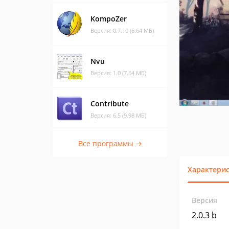
KompoZer
Версия: 0.7.10 (6.64 МБ)
Nvu
Версия: 1.0 (7.64 МБ)
Contribute
Версия: 6.5 (9.98 МБ)
Все программы →
Характери
Версия
2.0.3 b