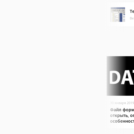
T
Ве
30 января 2019
Файл форм
открыть, о
особеннос