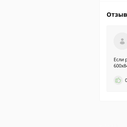
Отзы
Если 
600х84