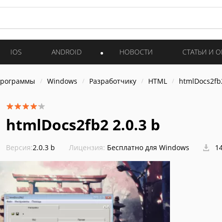
IOS
ANDROID
НОВОСТИ
СТАТЬИ И 
программы
Windows
Разработчику
HTML
htmlDocs2fb
htmlDocs2fb2 2.0.3 b
Версия:
2.0.3 b
Лицензия:
Бесплатно для Windows
14