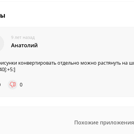
вы
9 лет назад
Анатолий
рисунки конвертировать отдельно можно растянуть на ши
0[:+5:]
0
0
Похожие приложения