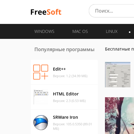
WINDOWS
MAC OS
LINUX
Популярные программы
Бесплатные 
Edit++
Версия: 1.2 (34.99 МБ)
HTML Editor
Версия: 2.3 (0.53 МБ)
SRWare Iron
Версия: 105.0.5350 (89.01
МБ)