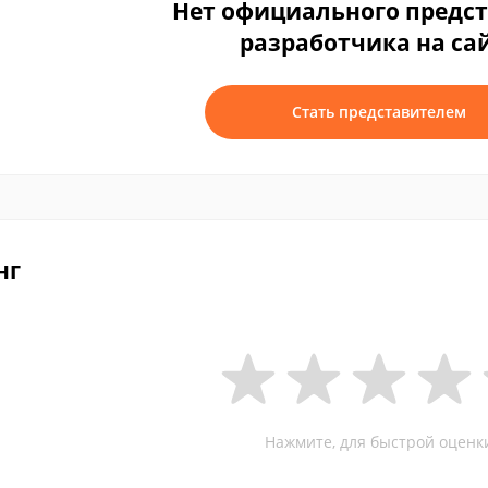
Нет официального предс
разработчика на са
Стать представителем
нг
Нажмите, для быстрой оценк