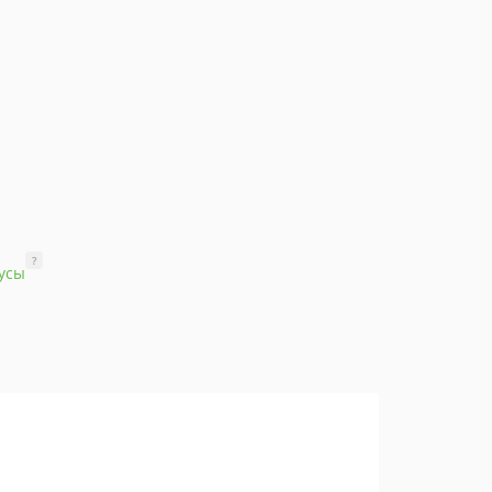
?
усы