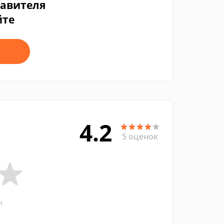
тавителя
йте
4.2
5 оценок
и