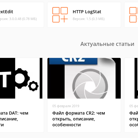
extEdit
HTTP LogStat
рсия: 3.0.0.48 (0.78 МБ)
Версия: 1.5 (0.3 МБ)
Актуальные статьи
05 февраля 2019
05 ф
ата DAT: чем
Файл формата CR2: чем
Фай
писание,
открыть, описание,
отк
ти
особенности
осо