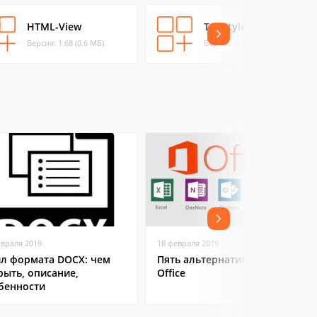
HTML-View
TopStyle 5
Версия: 1.68 (0.6 МБ)
Версия: 5.0.0.10 (6.15 МБ)
евраля 2019
18 февраля 2019
л формата DOCX: чем
Пять альтернатив Microsoft
рыть, описание,
Office
бенности