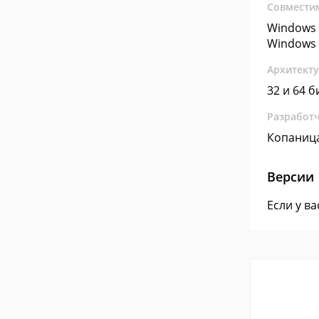
Совмести
Windows 
Windows 
Архитект
32 и 64 б
Разработ
Копаниц
Версии
Если у в