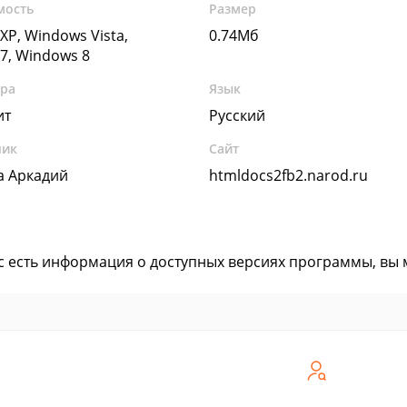
мость
Размер
XP, Windows Vista,
0.74Мб
7, Windows 8
ура
Язык
ит
Русский
чик
Сайт
а Аркадий
htmldocs2fb2.narod.ru
ас есть информация о доступных версиях программы, вы