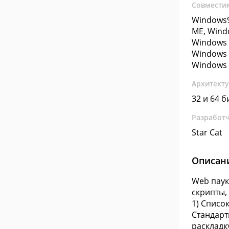
Совмести
Windows9
ME, Wind
Windows 
Windows 
Windows 
Архитект
32 и 64 б
Разработ
Star Cat
Описан
Web паук
скрипты, 
1) Списо
Стандарт
раскладку