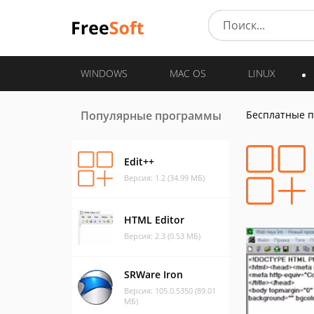
WINDOWS
MAC OS
LINUX
Популярные программы
Бесплатные 
Edit++
Версия: 1.2 (34.99 МБ)
HTML Editor
Версия: 2.3 (0.53 МБ)
SRWare Iron
Версия: 105.0.5350 (89.01
МБ)