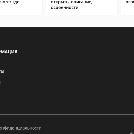
plorer где
открыть, описание,
осо
особенности
РМАЦИЯ
ты
а
конфиденциальности
©