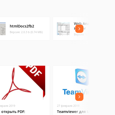
Web Analysator
htmlDocs2fb2
Helper
Версия: 2.0.3 b (0.74 МБ)
Версия: 1.0 (0.02 МБ)
евраля 2019
27 февраля 2019
 открыть PDF:
Teamviewer для Ubuntu