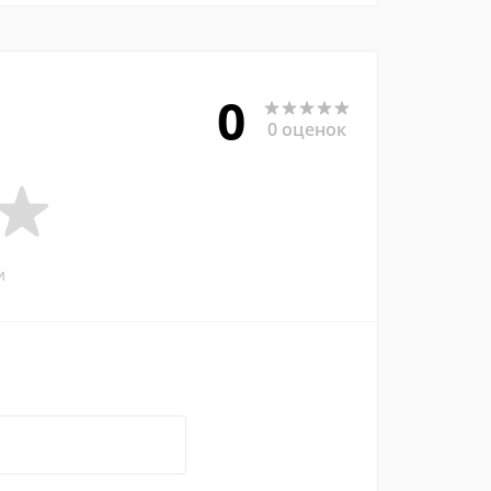
0
0 оценок
и