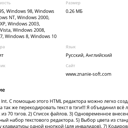
мость
Размер
5, Windows 98, Windows
0.26 МБ
ows NT, Windows 2000,
XP, Windows 2003,
Vista, Windows 2008,
7, Windows 8, Windows 10
ура
Язык
ит
Русский, Английский
чик
Сайт
www.znanie-soft.com
ие
 Int. С помощью этого HTML редактора можно легко созд
а так же перекодировать текст в тэги!!! Я объединил всё
к из 70 тэгов. 2) Список файлов. 3) Одновременное внесе
ный набор текстового редактора. 5) Выбор цвета из ста
 клавиатуры одной кнопкой (для инвалидов). 7) Кодироват