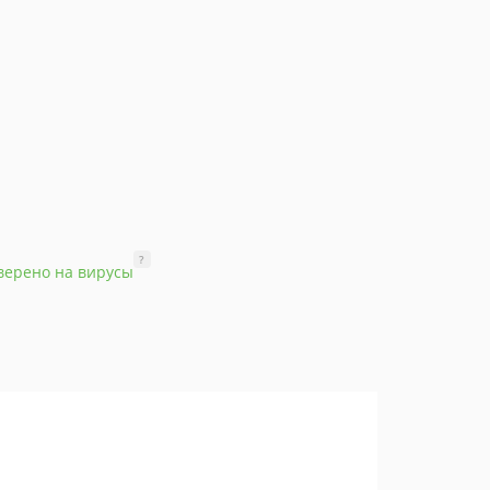
?
верено на вирусы