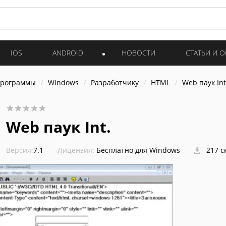
IOS
ANDROID
НОВОСТИ
СТАТЬИ И 
программы
Windows
Разработчику
HTML
Web паук Int
Web паук Int.
Версия:
7.1
Лицензия:
Бесплатно для Windows
217 с