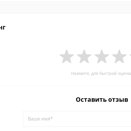
нг
Нажмите, для быстрой оценк
Оставить отзыв
Ваше имя*