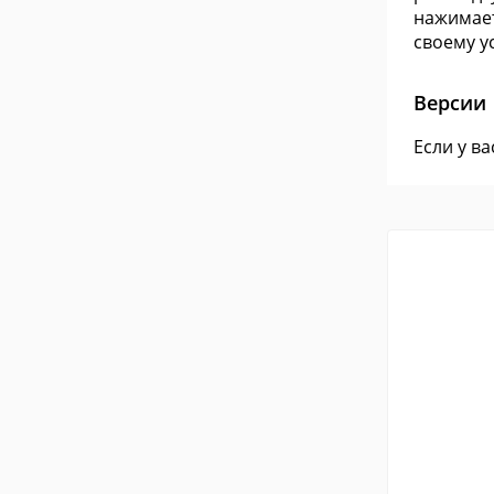
нажимает
своему у
Версии
Если у в