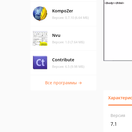
KompoZer
Версия: 0.7.10 (6.64 МБ)
Nvu
Версия: 1.0 (7.64 МБ)
Contribute
Версия: 6.5 (9.98 МБ)
Все программы →
Характери
Версия
7.1