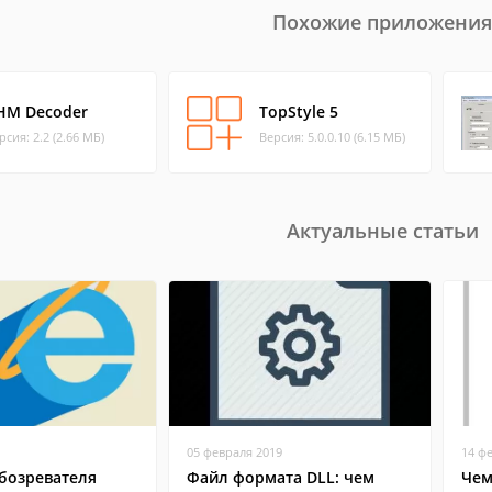
Похожие приложения
HM Decoder
TopStyle 5
рсия: 2.2 (2.66 МБ)
Версия: 5.0.0.10 (6.15 МБ)
Актуальные статьи
05 февраля 2019
14 ф
бозревателя
Файл формата DLL: чем
Чем