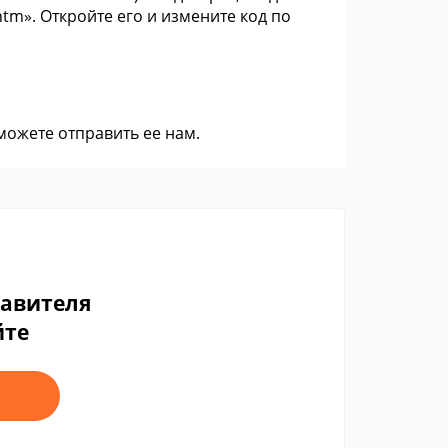
m». Откройте его и измените код по
 можете
отправить ее нам
.
тавителя
йте