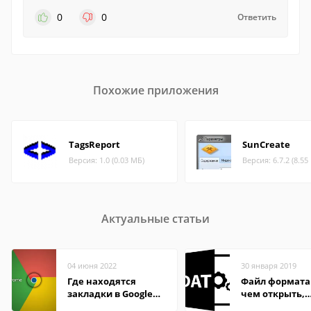
0
0
Ответить
Похожие приложения
TagsReport
SunCreate
Версия: 1.0 (0.03 МБ)
Версия: 6.7.2 (8.55
Актуальные статьи
04 июня 2022
30 января 2019
Где находятся
Файл формата
закладки в Google
чем открыть,
Chrome
описание,