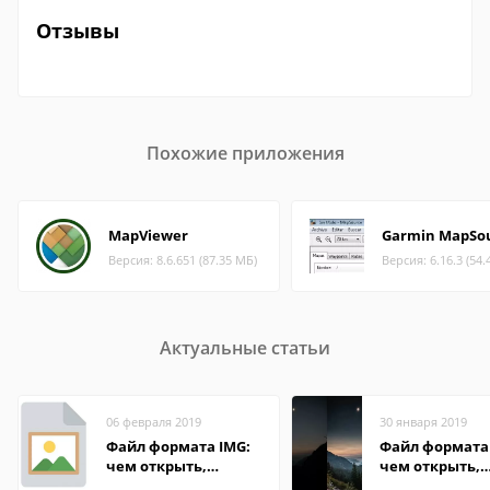
Отзывы
Похожие приложения
MapViewer
Garmin MapSo
Версия: 8.6.651 (87.35 МБ)
Версия: 6.16.3 (54.
Актуальные статьи
06 февраля 2019
30 января 2019
Файл формата IMG:
Файл формата 
чем открыть,
чем открыть,
описание,
описание,