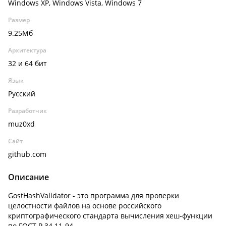
Windows XP, Windows Vista, Windows 7
Размер
9.25Мб
Архитектура
32 и 64 бит
Язык
Русский
Разработчик
muz0xd
Сайт
github.com
Описание
GostHashValidator - это программа для проверки
целостности файлов на основе российского
криптографического стандарта вычисления хеш-функции
по ГОСТ Р 34.11-94.