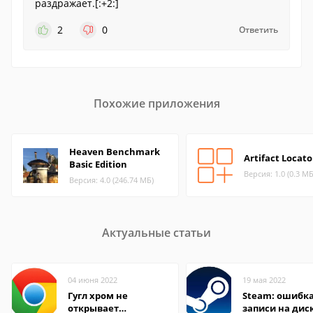
раздражает.[:+2:]
2
0
Ответить
Похожие приложения
Heaven Benchmark
Artifact Locato
Basic Edition
Версия: 1.0 (0.3 МБ
Версия: 4.0 (246.74 МБ)
Актуальные статьи
04 июня 2022
19 мая 2022
Гугл хром не
Steam: ошибка
открывает
записи на дис