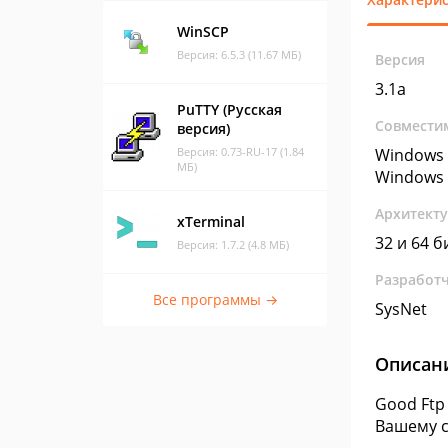
WinSCP
Версия: 6.5.3 (11.67 МБ)
Версия
3.1a
PuTTY (Русская
Совмести
версия)
Версия: 0.73-RU-17 (1.84
Windows 
МБ)
Windows 
Архитект
xTerminal
32 и 64 б
Версия: 1.7.2 (4.8 МБ)
Разработ
Все программы →
SysNet
Описан
Good Ftp
Вашему с