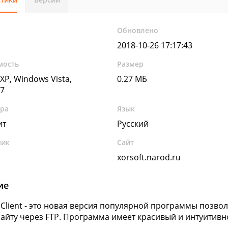
Обновлено
2018-10-26 17:17:43
мость
Размер
XP, Windows Vista,
0.27 МБ
7
ура
Язык
ит
Русский
чик
Сайт
xorsoft.narod.ru
ие
 Client - это новая версия популярной программы позво
айту через FTP. Программа имеет красивый и интуитивн