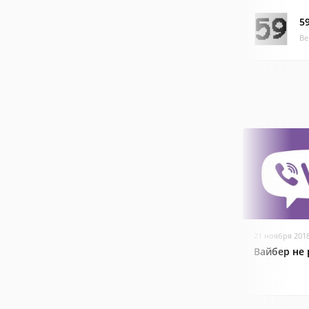
59
Ве
21 ноября 201
Вайбер не 