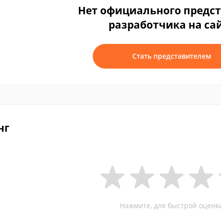
Нет официального предс
разработчика на са
Стать представителем
нг
Нажмите, для быстрой оценк