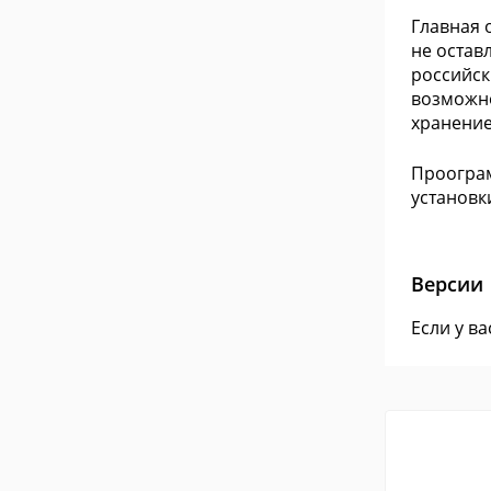
Главная 
не остав
российск
возможно
хранение
Проограм
установк
Версии
Если у в