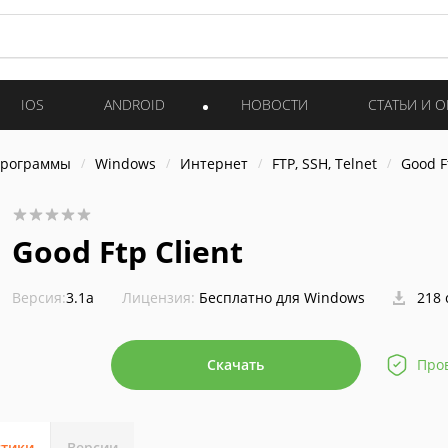
IOS
ANDROID
НОВОСТИ
СТАТЬИ И 
программы
Windows
Интернет
FTP, SSH, Telnet
Good F
Good Ftp Client
Версия:
3.1a
Лицензия:
Бесплатно для Windows
218 
Скачать
Про
стики
Версии