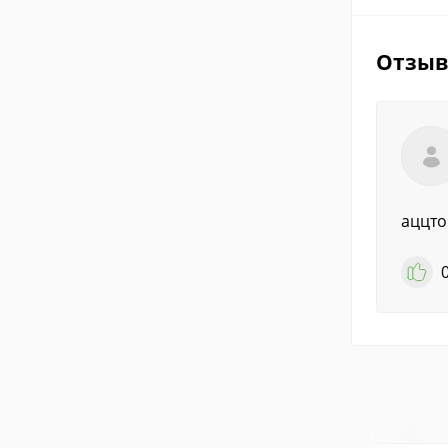
Отзы
аццто