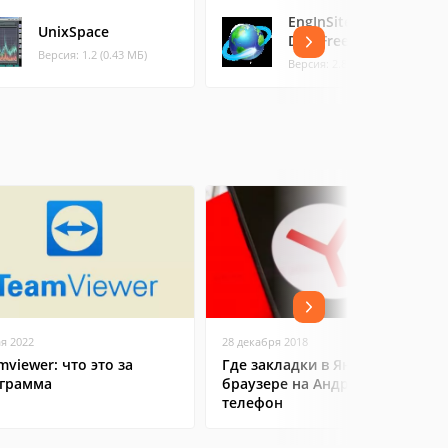
EngInSite
UnixSpace
DataFreeway
Версия: 1.2 (0.43 МБ)
Версия: 2.8.4.23 (2.56 МБ)
ая 2022
28 декабря 2018
mviewer: что это за
Где закладки в Яндекс
грамма
браузере на Андроид
телефон