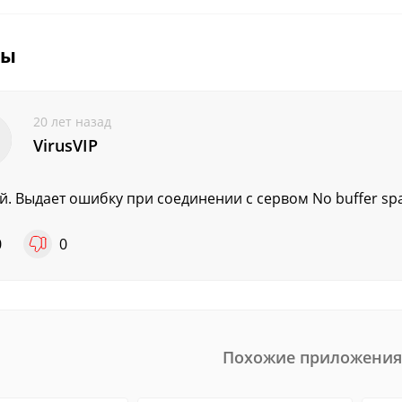
вы
20 лет назад
VirusVIP
й. Выдает ошибку при соединении с сервом No buffer spa
0
0
Похожие приложения