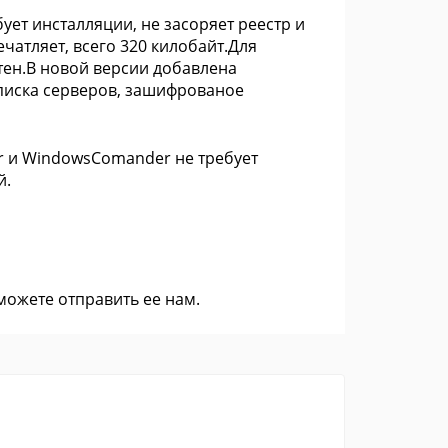
ует инсталляции, не засоряет реестр и
чатляет, всего 320 килобайт.Для
ен.В новой версии добавлена
списка серверов, зашифрованое
r и WindowsComander не требует
й.
 можете
отправить ее нам
.