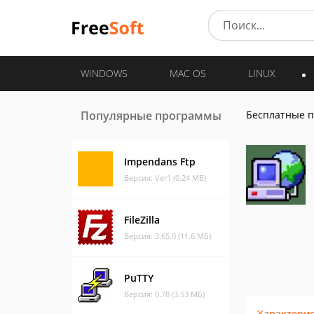
WINDOWS
MAC OS
LINUX
Популярные программы
Бесплатные 
Impendans Ftp
Версия: Ver1 (0.24 МБ)
FileZilla
Версия: 3.65.0 (11.6 МБ)
PuTTY
Версия: 0.78 (3.53 МБ)
Характери