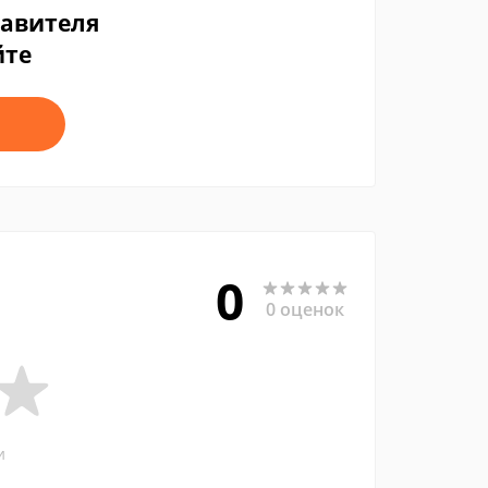
тавителя
йте
0
0 оценок
и