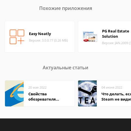
Похожие приложения
PG Real Estate
Easy Neatly
Solution
Версия: 3.0.0.77 (0.26 МБ)
Версия: JAN.2009 (
Актуальные статьи
20 мая 2022
04 июня 2022
Свойства
Что делать, ес
обозревателя
Steam не види
Internet Explorer где
установленную
находится