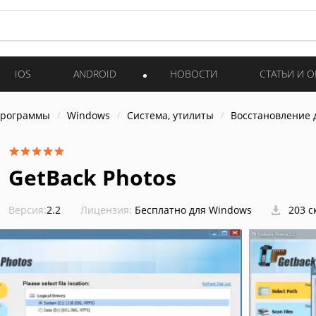
IOS
ANDROID
НОВОСТИ
СТАТЬИ И 
программы
Windows
Система, утилиты
Восстановление 
GetBack Photos
Версия:
2.2
Лицензия:
Бесплатно для Windows
203 с