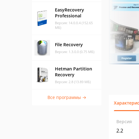
EasyRecovery
Professional
Версия: 14.0.0.4 (152.65
МБ)
File Recovery
Версия: 1.3.0.0 (0.75 МБ)
Hetman Partition
Recovery
Версия: 2.8 (13.89 МБ)
Все программы →
Характери
Версия
2.2