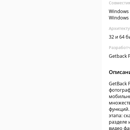
Совмести
Windows 
Windows 
Архитект
32 и 64 б
Разработ
Getback P
Описан
GetBack 
фотограф
мобильны
множеств
функций
этапа: с
разделе 
видео фай