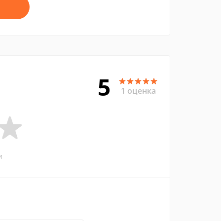
5
1 оценка
и