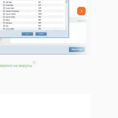
?
верено на вирусы