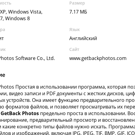
мость
Размер
XP, Windows Vista,
7.17 МБ
7, Windows 8
ура
Язык
ит
Английский
чик
Сайт
hotos Software Co., Ltd.
www.getbackphotos.com
ие
Photos Простая в использовании программа, которая поз
ии, видео записи и PDF документы с жестких дисков, ци
х устройств. Она имеет функцию предварительного про
о форматов файлов, и позволяет просматривать их пере
.
GetBack Photos
предельно проста в использовании. Во
канирование, предварительный просмотр и восстановлен
и какие конкретно типы файлов нужно искать. Програм
лов и изображений, включая JPG, JPEG, TIF, BMP, GIF, ICO