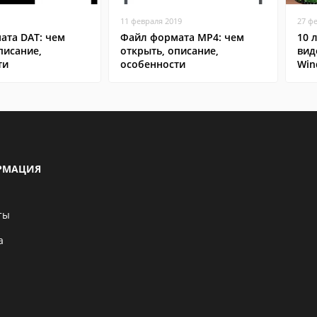
11 февраля 2019
27 ф
ата DAT: чем
Файл формата MP4: чем
10 
писание,
открыть, описание,
вид
ти
особенности
Win
РМАЦИЯ
ты
а