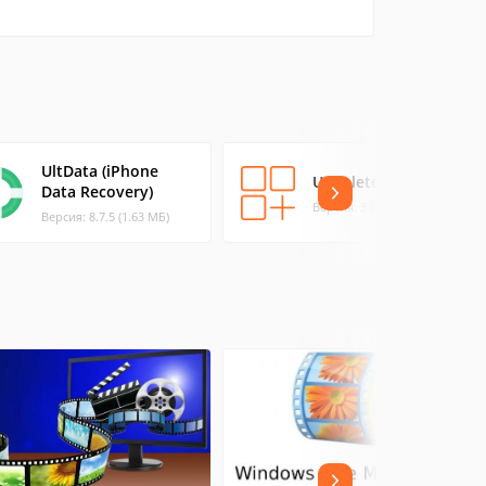
UltData (iPhone
UndeletePlus
Data Recovery)
Версия: 3.0.6.10 (2.5 МБ)
Версия: 8.7.5 (1.63 МБ)