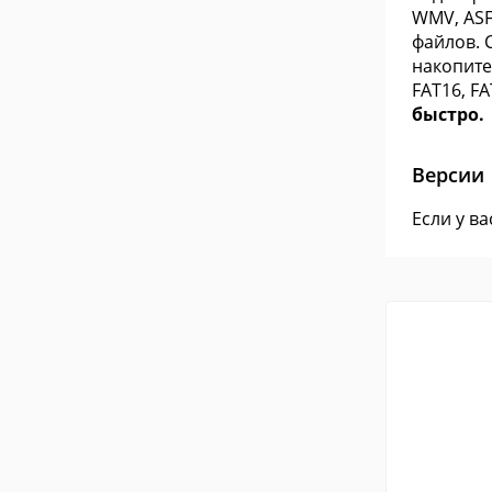
WMV, ASF
файлов. 
накопите
FAT16, FA
быстро.
Версии
Если у в