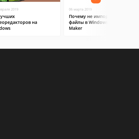
евраля 2019
06 марта 2019
лучших
Почему не импортируются
еоредакторов на
файлы в Windows Movie
dows
Maker