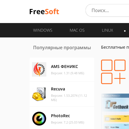
WINDOWS
MAC OS
LINUX
Популярные программы
Бесплатные 
AMS ФЕНИКС
Версия: 1.31 (9.48 МБ)
Recuva
Версия: 1.53.2074 (11.12
МБ)
PhotoRec
Версия: 7.2 (25.03 МБ)