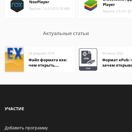
NoxPlayer
Player
Версия: 7.0.3.2 (512.55 МБ)
Версия: 5.9.10.1 (0
Актуальные статьи
04 февраля 2019
04 июня 2022
Файл формата exe:
Формат ePub: 
чем открыть,
зачем открыв
описание,
особенности
УЧАСТИЕ
Добавить программу