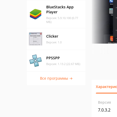
BlueStacks App
Player
Версия: 5.9.10.100 (0.77
МБ)
Clicker
Версия: 1.0
PPSSPP
Версия: 1.13.2 (22.67 МБ)
Все программы →
Характери
Версия
7.0.3.2