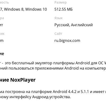
мость
Размер
7, Windows 8, Windows 10
512.55 МБ
ура
Язык
ит
Русский, Английский
чик
Сайт
om
ru.bignox.com
ие
r - это бесплатный эмулятор платформы Android для ОС
ний пользоваться приложениями Android на компьютер
ние NoxPlayer
а построена на платформе Android 4.4.2 и 5.1.1 и имее
ному интерфейсу Андроид-устройства.