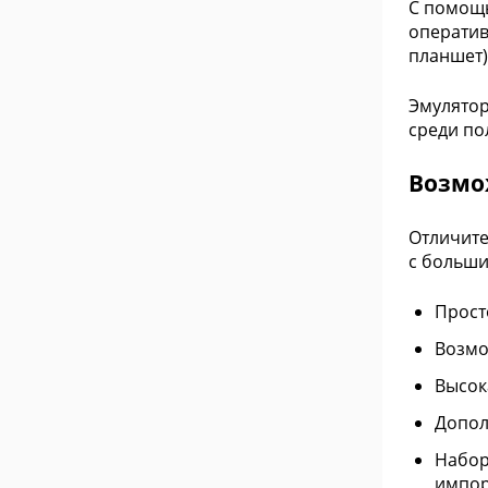
С помощь
оператив
планшет)
Эмулятор
среди по
Возмо
Отличите
с больши
Прост
Возмо
Высок
Допол
Набор
импор