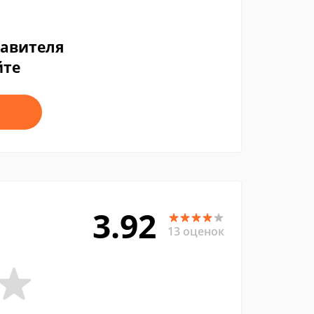
тавителя
йте
3.92
13 оценок