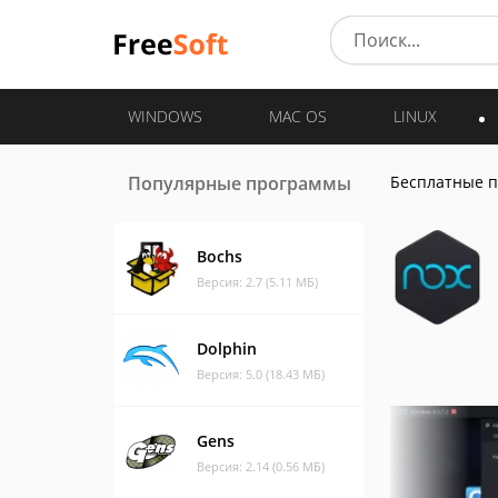
WINDOWS
MAC OS
LINUX
Популярные программы
Бесплатные 
Bochs
Версия: 2.7 (5.11 МБ)
Dolphin
Версия: 5.0 (18.43 МБ)
Gens
Версия: 2.14 (0.56 МБ)