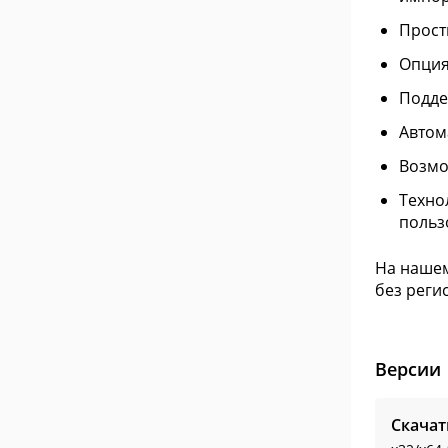
Прост
Опция
Подде
Автом
Возмо
Техно
польз
На нашем
без реги
Версии
Скачат