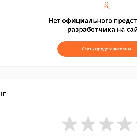
Нет официального предс
разработчика на са
Стать представителем
нг