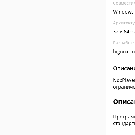
Совмести
Windows 
Архитект
32 и 64 б
Разработ
bignox.c
Описан
NoxPlaye
ограниче
Описа
Программ
стандарт