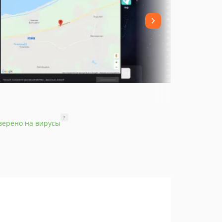
?
верено на вирусы