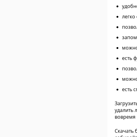
удобн
легко 
позво
запом
можно
есть 
позво
можно
есть 
Загрузит
удалить 
вовремя 
Скачать 