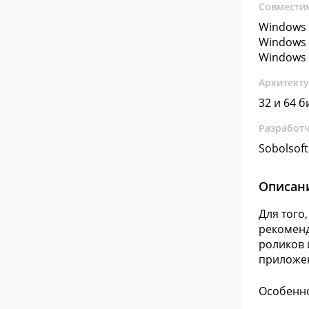
Совмести
Windows 
Windows 
Windows 
Архитект
32 и 64 б
Разработ
Sobolsoft
Описан
Для того
рекоменд
роликов 
приложе
Особенно