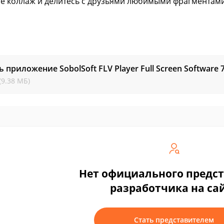
е коллаж и делитесь с друзьями любимыми фрагментами
ь приложение SobolSoft FLV Player Full Screen Software
(9.38 МБ)
Нет официального предс
разработчика на са
Стать представителем