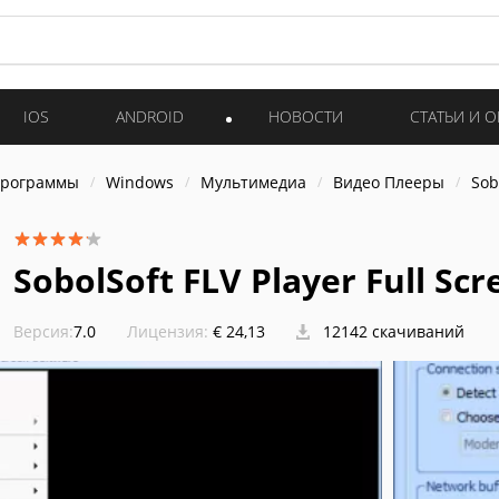
IOS
ANDROID
НОВОСТИ
СТАТЬИ И 
программы
Windows
Мультимедиа
Видео Плееры
Sob
SobolSoft FLV Player Full Sc
Версия:
7.0
Лицензия:
€ 24,13
12142 скачиваний