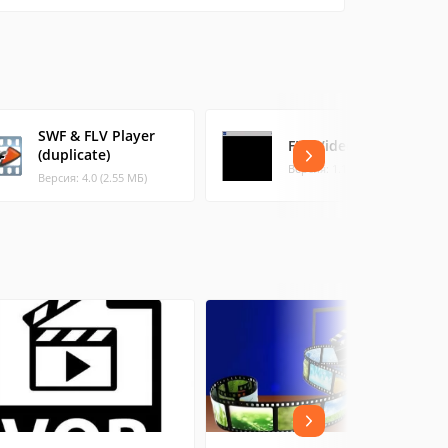
SWF & FLV Player
FLV Video Player
(duplicate)
Версия: 1.1 (1.39 МБ)
Версия: 4.0 (2.55 МБ)