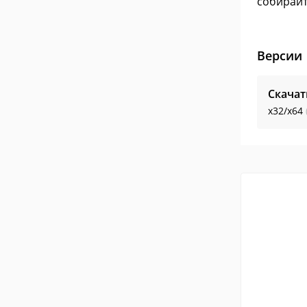
собирайт
Версии
Скачат
x32/x64