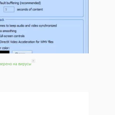
?
верено на вирусы