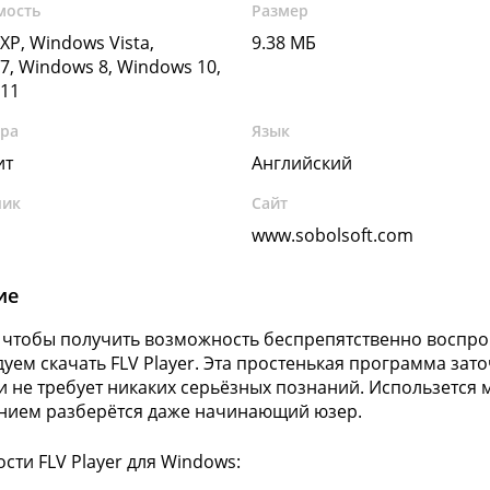
мость
Размер
XP, Windows Vista,
9.38 МБ
7, Windows 8, Windows 10,
11
ура
Язык
ит
Английский
чик
Сайт
www.sobolsoft.com
ие
, чтобы получить возможность беспрепятственно воспро
уем скачать FLV Player. Эта простенькая программа зат
и не требует никаких серьёзных познаний. Использется
нием разберётся даже начинающий юзер.
сти FLV Player для Windows: