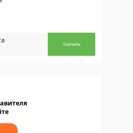
!
7.0
Скачать
тавителя
йте