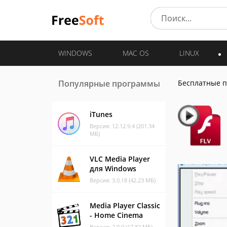
WINDOWS
MAC OS
LINUX
Популярные программы
Бесплатные 
iTunes
Версия: 12.12.9.4 (201.34
МБ)
VLC Media Player
для Windows
Версия: 3.0.18 (42.23 МБ)
Media Player Classic
- Home Cinema
Версия: 2.0.0 (17.82 МБ)