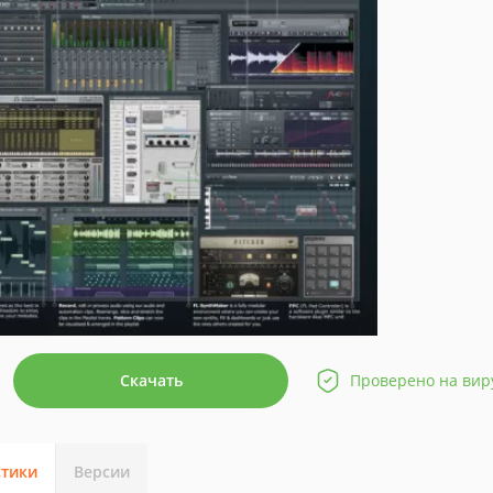
Скачать
Проверено на вир
стики
Версии