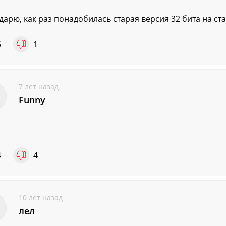
дарю, как раз понадобилась старая версия 32 бита на ст
5
1
7 лет назад
Funny
4
4
10 лет назад
лел