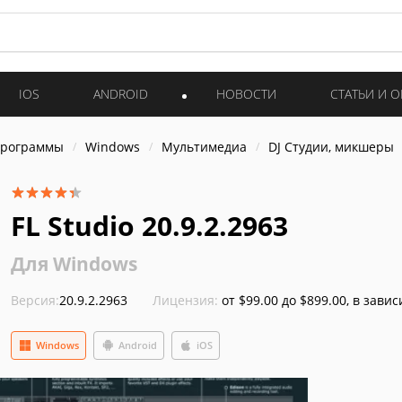
IOS
ANDROID
НОВОСТИ
СТАТЬИ И 
программы
Windows
Мультимедиа
DJ Студии, микшеры
FL Studio 20.9.2.2963
Для Windows
Версия:
20.9.2.2963
Лицензия:
от $99.00 до $899.00, в зави
Windows
Android
iOS