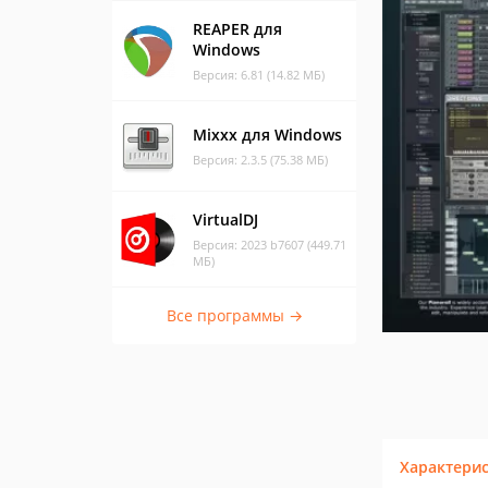
REAPER для
Windows
Версия: 6.81 (14.82 МБ)
Mixxx для Windows
Версия: 2.3.5 (75.38 МБ)
VirtualDJ
Версия: 2023 b7607 (449.71
МБ)
Все программы →
Характери