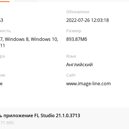
Обновлено
63
2022-07-26 12:03:18
мость
Размер
7, Windows 8, Windows 10,
893.87Мб
11
ура
Язык
Английский
чик
Сайт
ne
www.image-line.com
ь приложение FL Studio
21.1.0.3713
.71 МБ)