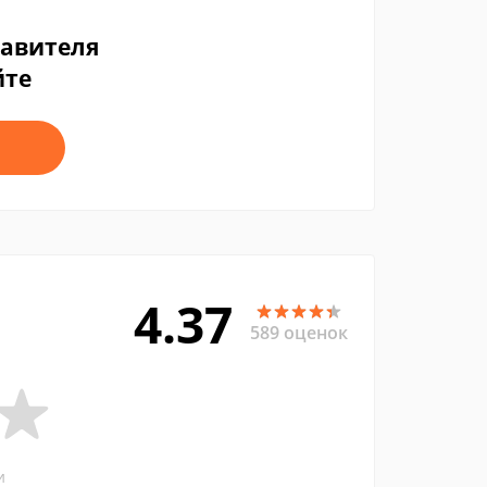
тавителя
йте
4.37
589 оценок
и