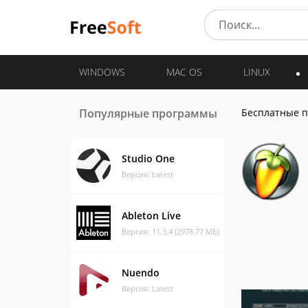
WINDOWS
MAC OS
LINUX
Популярные программы
Бесплатные 
Studio One
Версия: Latest
Ableton Live
Версия: 11.3.4 (2978.77 МБ)
Nuendo
Версия: Latest