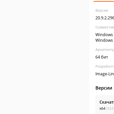
Версия
20.9.2.29
Совмести
Windows 
Windows 
Архитект
64 бит
Разработ
Image-Li
Версии
Скачат
x64
(924