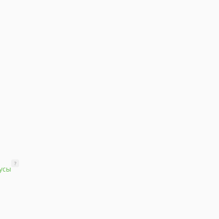
?
усы