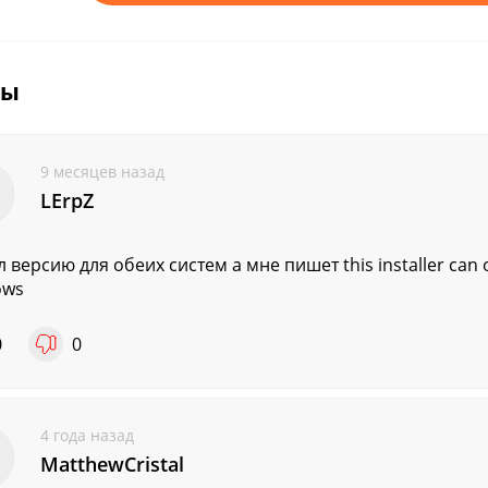
вы
9 месяцев назад
LErpZ
 версию для обеих систем а мне пишет this installer can o
ows
0
0
4 года назад
MatthewCristal