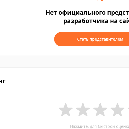
Нет официального предс
разработчика на са
Стать представителем
нг
Нажмите, для быстрой оценк