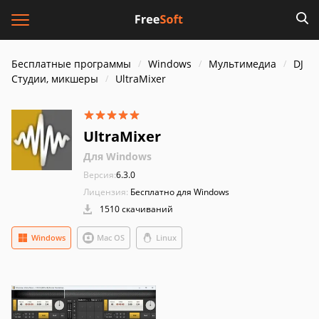
Бесплатные программы
Windows
Мультимедиа
DJ
Студии, микшеры
UltraMixer
UltraMixer
Для Windows
Версия:
6.3.0
Лицензия:
Бесплатно для Windows
1510 скачиваний
Windows
Mac OS
Linux