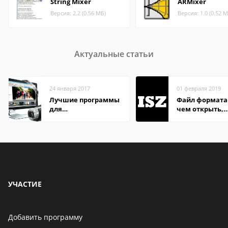
String Mixer
ARMixer
Версия: 2.2 (0.56 МБ)
Версия: 1.0 (0.52 М
Актуальные статьи
24 января 2017
01 февраля 2019
Лучшие программы
Файл формата 
для
чем открыть,
редактирования
описание,
видео: подробные
особенности
обзоры
УЧАСТИЕ
Добавить программу