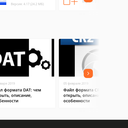
Версия: 2.0 (0.77 МБ)
Версия: 4.17 (24.2 МБ)
нваря 2019
05 февраля 2019
л формата DAT: чем
Файл формата CR2: чем
рыть, описание,
открыть, описание,
бенности
особенности