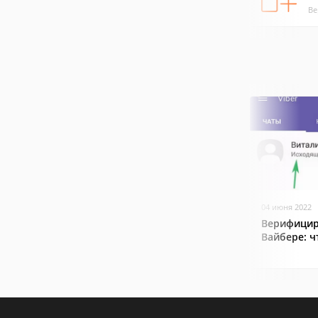
Ве
04 июня 2022
Верифицир
Вайбере: ч