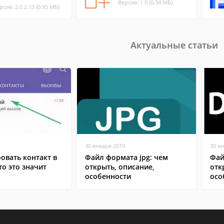
Версия: 1.0 (0.34 МБ)
рсия: 2.0.2.13 (0.95 МБ)
Актуальные статьи
30 января 2019
30 я
овать контакт в
Файл формата jpg: чем
Фай
то это значит
открыть, описание,
отк
особенности
осо