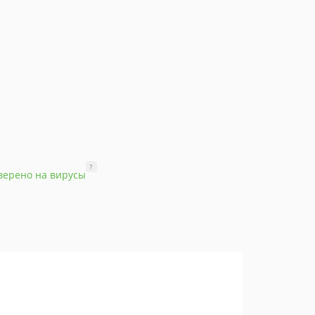
?
верено на вирусы