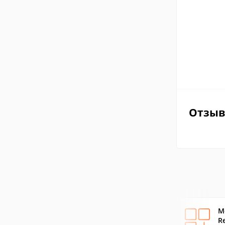
Отзы
M
R