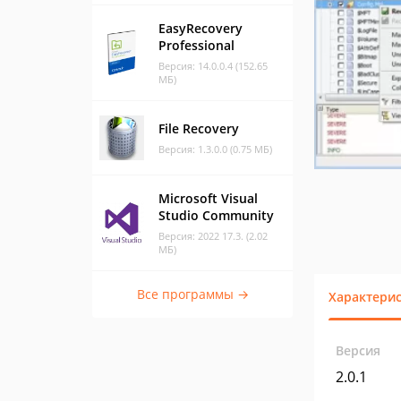
EasyRecovery
Professional
Версия: 14.0.0.4 (152.65
МБ)
File Recovery
Версия: 1.3.0.0 (0.75 МБ)
Microsoft Visual
Studio Community
Версия: 2022 17.3. (2.02
МБ)
Все программы →
Характери
Версия
2.0.1