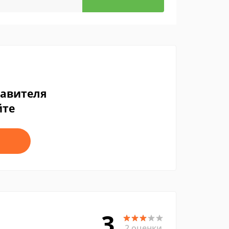
тавителя
йте
3
2 оценки