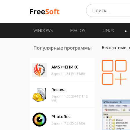
WINDOWS
MAC OS
LINUX
Популярные программы
Бесплатные 
AMS ФЕНИКС
Версия: 1.31 (9.48 МБ)
Recuva
Версия: 1.53.2074 (11.12
МБ)
PhotoRec
Версия: 7.2 (25.03 МБ)