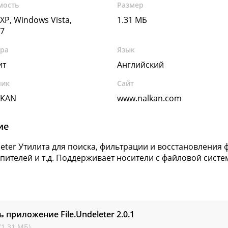
мость
Размер
XP, Windows Vista,
1.31 МБ
7
ура
Язык
ит
Английский
чик
Сайт
LKAN
www.nalkan.com
ие
eleter Утилита для поиска, фильтрации и восстановления ф
пителей и т.д. Поддерживает носители с файловой системо
ь приложение File.Undeleter
2.0.1
(1.31 МБ)