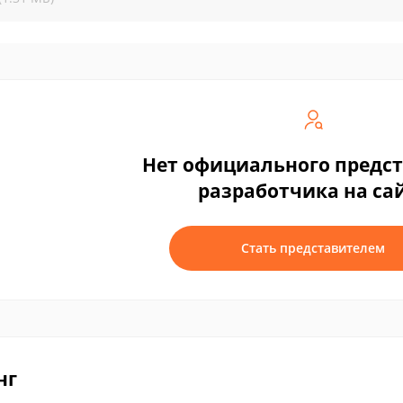
Нет официального предс
разработчика на са
Стать представителем
нг