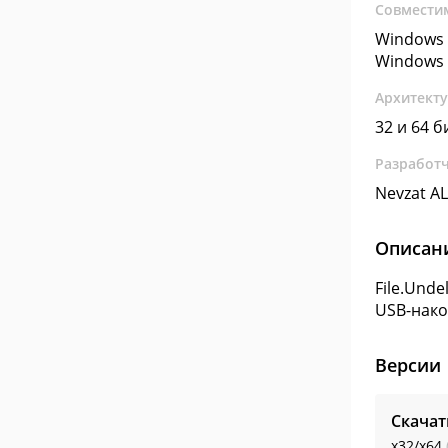
Совмести
Windows 
Windows 
Архитект
32 и 64 б
Разработ
Nevzat A
Описан
File.Und
USB-нако
Версии
Скачат
x32/x64