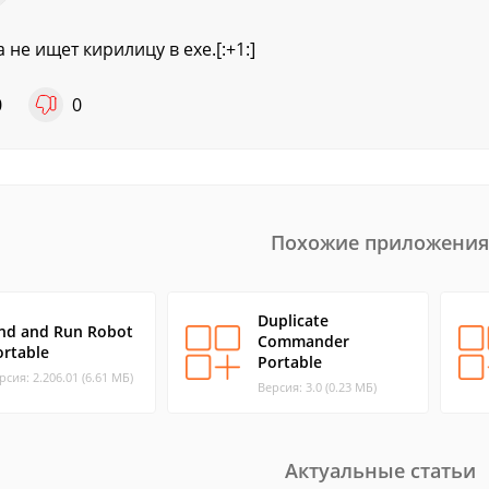
 не ищет кирилицу в exe.[:+1:]
0
0
Похожие приложения
Duplicate
ind and Run Robot
Commander
ortable
Portable
рсия: 2.206.01 (6.61 МБ)
Версия: 3.0 (0.23 МБ)
Актуальные статьи