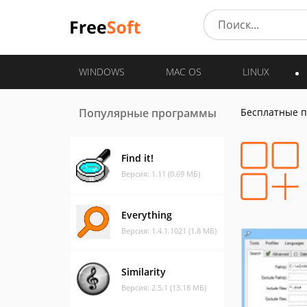
WINDOWS
MAC OS
LINUX
Популярные программы
Бесплатные 
Find it!
Версия: 1.11 (0.69 МБ)
Everything
Версия: 1.4.1.1021 (1.8 МБ)
Similarity
Версия: 2.5.1 (13.18 МБ)