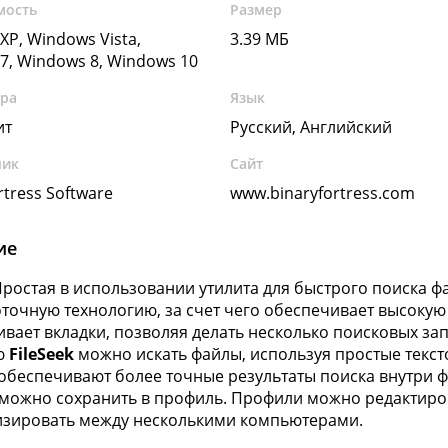
мость
Размер
XP, Windows Vista,
3.39 МБ
7, Windows 8, Windows 10
ура
Язык
ит
Русский, Английский
чик
Сайт
rtress Software
www.binaryfortress.com
ие
 Простая в использовании утилита для быстрого поиска 
точную технологию, за счет чего обеспечивает высокую
вает вкладки, позволяя делать несколько поисковых за
ю
FileSeek
можно искать файлы, используя простые текс
обеспечивают более точные результаты поиска внутри ф
можно сохранить в профиль. Профили можно редактиро
зировать между несколькими компьютерами.