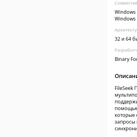
Совмести
Windows 
Windows 
Архитект
32 и 64 б
Разработ
Binary Fo
Описан
FileSeek
мультипо
поддержи
помощь
которые 
запросы 
синхрони