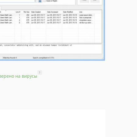
?
верено на вирусы