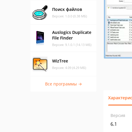
Поиск файлов
Версия: 1.0.0 (0.38 МБ)
Auslogics Duplicate
File Finder
Версия: 9.1.0.1 (14.13 МБ)
WizTree
Версия: 4.09 (4.29 МБ)
Все программы →
Характери
Версия
6.1