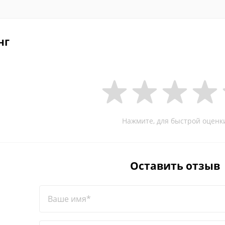
нг
Нажмите, для быстрой оценк
Оставить отзыв
Ваше имя*