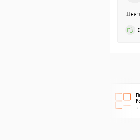
Шняга
F
P
Ве