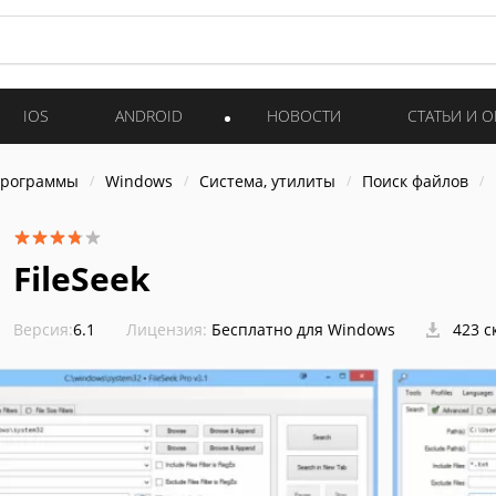
IOS
ANDROID
НОВОСТИ
СТАТЬИ И 
программы
Windows
Система, утилиты
Поиск файлов
FileSeek
Версия:
6.1
Лицензия:
Бесплатно для Windows
423 с