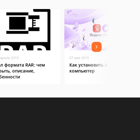
евраля 2019
07 мая 2019
л формата RAR: чем
Как установить Алису на
рыть, описание,
компьютер
бенности