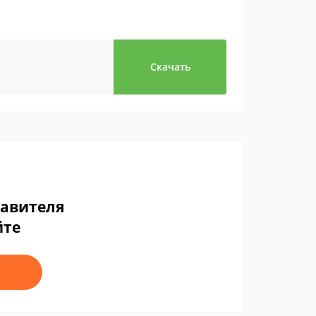
Скачать
тавителя
йте