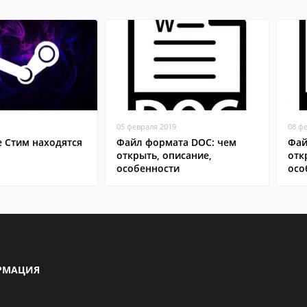
05 февраля 2019
08 ф
е Стим находятся
Файл формата DOC: чем
Фай
открыть, описание,
отк
особенности
осо
РМАЦИЯ