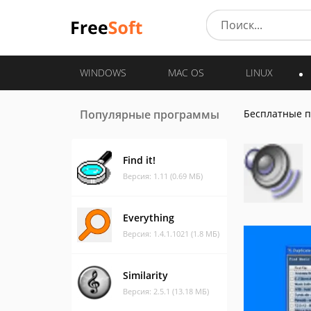
WINDOWS
MAC OS
LINUX
Популярные программы
Бесплатные 
Find it!
Версия: 1.11 (0.69 МБ)
Everything
Версия: 1.4.1.1021 (1.8 МБ)
Similarity
Версия: 2.5.1 (13.18 МБ)