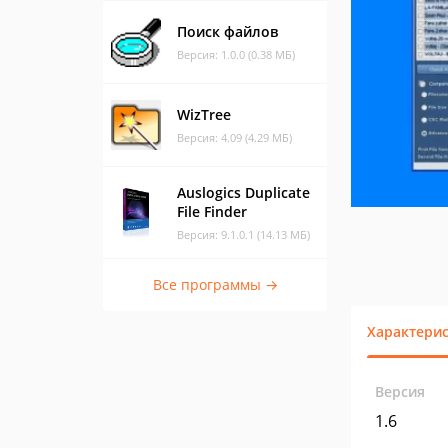
Поиск файлов
Версия: 1.0.0 (0.38 МБ)
WizTree
Версия: 4.09 (4.29 МБ)
Auslogics Duplicate
File Finder
Версия: 9.1.0.1 (14.13 МБ)
Все программы →
Характери
Версия
1.6