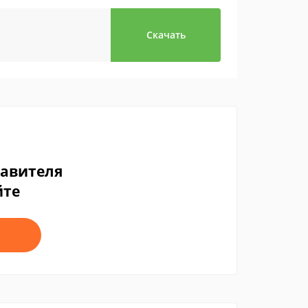
Скачать
тавителя
йте