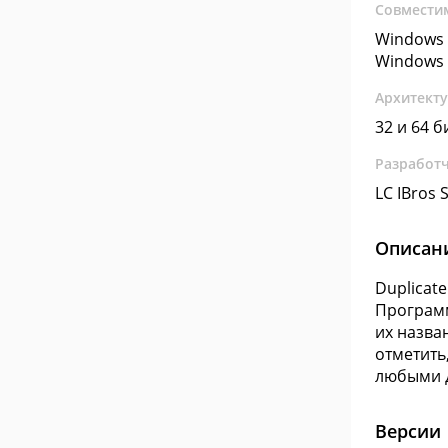
Совмести
Windows 
Windows 
Архитект
32 и 64 б
Разработ
LC IBros 
Описан
Duplicat
Программ
их назва
отметить,
любыми д
Версии