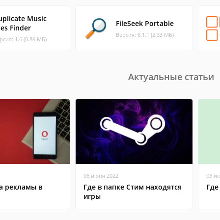
uplicate Music
FileSeek Portable
les Finder
Версия: 6.1.1 (2.33 МБ)
рсия: 1.6 (0.89 МБ)
Актуальные статьи
06 июня 2022
03 и
а рекламы в
Где в папке Стим находятся
Где
игры