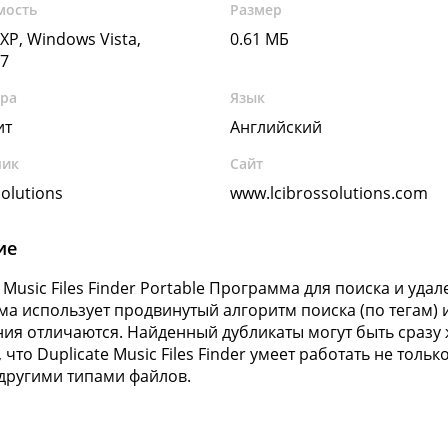
мость
Размер
XP, Windows Vista,
0.61 МБ
7
ура
Язык
ит
Английский
чик
Сайт
Solutions
www.lcibrossolutions.com
ие
e Music Files Finder Portable Программа для поиска и уд
а использует продвинутый алгоритм поиска (по тегам) 
ния отличаются. Найденный дубликаты могут быть сразу 
 что Duplicate Music Files Finder умеет работать не тол
ругими типами файлов.