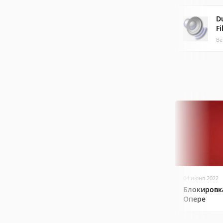
D
Fi
Ве
04 июня 2022
Блокировк
Опере