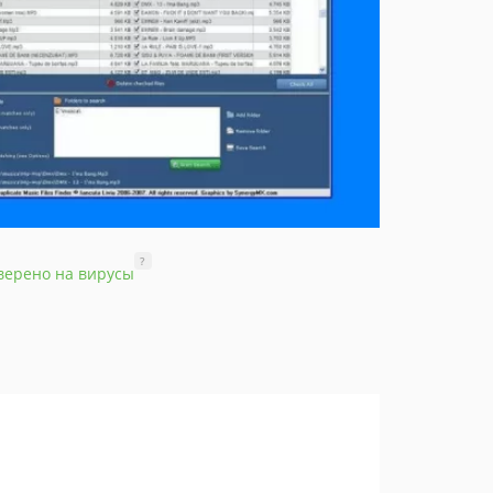
?
верено на вирусы