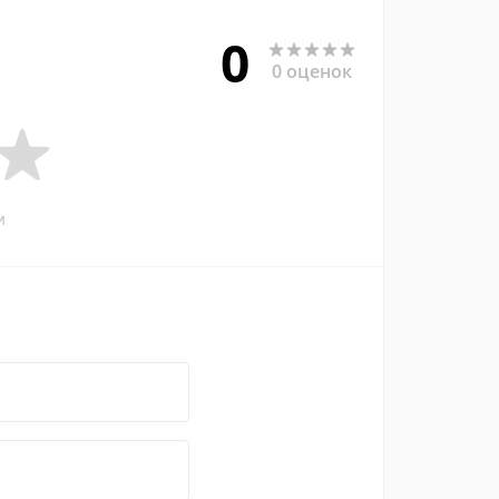
0
0 оценок
и