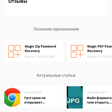
Отзывы
Похожие приложения
Magic Zip Password
Magic PDF Pas
Recovery
Recovery
Версия: 2.0.0 (5.18 МБ)
Версия: 2.0.0 (5.9 
Актуальные статьи
04 июня 2022
30 января 2019
Гугл хром не
Файл формата 
открывает
чем открыть,
страницы
описание,
особенности