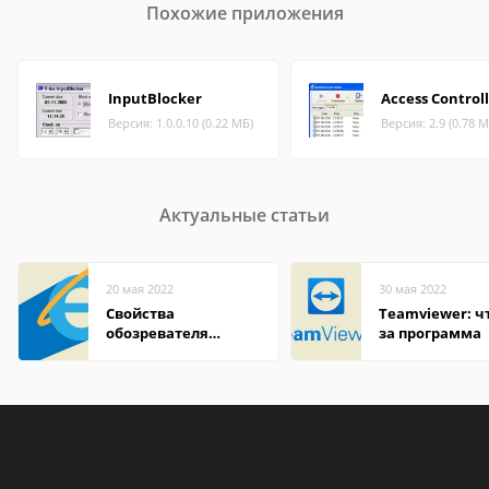
Похожие приложения
InputBlocker
Access Control
Версия: 1.0.0.10 (0.22 МБ)
Версия: 2.9 (0.78 М
Актуальные статьи
20 мая 2022
30 мая 2022
Свойства
Teamviewer: чт
обозревателя
за программа
Internet Explorer где
находится