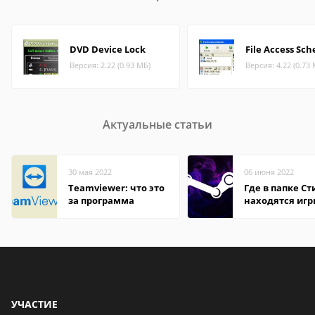
DVD Device Lock
File Access Sch
Версия: 2.22 (0.93 МБ)
Версия: 4.22 (0.73
Актуальные статьи
30 мая 2022
06 июня 2022
Teamviewer: что это
Где в папке С
за программа
находятся иг
УЧАСТИЕ