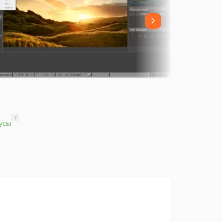
?
усы