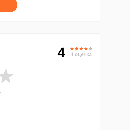
4
1 оценка
и