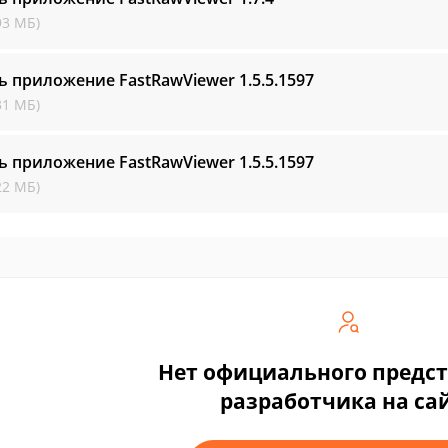
93 МБ)
ь приложение FastRawViewer
1.5.5.1597
31 МБ)
ь приложение FastRawViewer
1.5.5.1597
22 МБ)
Нет официального предс
разработчика на са