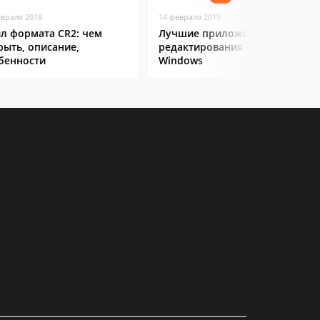
евраля 2019
14 февраля 2019
л формата CR2: чем
Лучшие приложения для
рыть, описание,
редактирования фото на
бенности
Windows