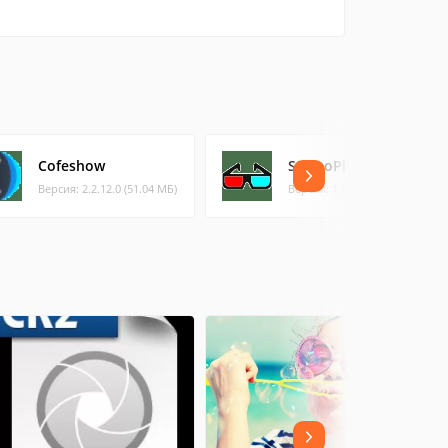
Cofeshow
StereoPhotoView
Версия: 2.2.12.0 (51.04 МБ)
Версия: 1.4.0 (15.7 МБ)