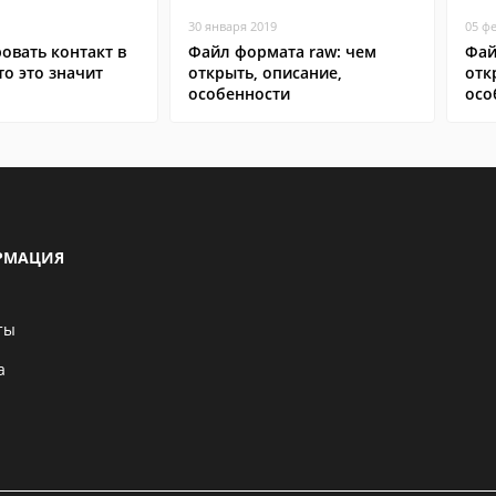
30 января 2019
05 ф
овать контакт в
Файл формата raw: чем
Фай
то это значит
открыть, описание,
отк
особенности
осо
РМАЦИЯ
ты
а