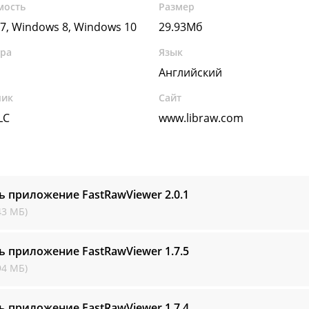
мость
Размер
7, Windows 8, Windows 10
29.93Мб
ура
Язык
Английский
чик
Сайт
LC
www.libraw.com
ь приложение FastRawViewer
2.0.1
43 МБ)
ь приложение FastRawViewer
1.7.5
94 МБ)
ь приложение FastRawViewer
1.7.4