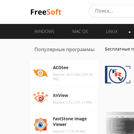
WINDOWS
MAC OS
LINUX
Популярные программы
Бесплатные 
ACDSee
Версия: 26.0.3 Bui (333.35
МБ)
XnView
Версия: 2.52.2 (21.12 МБ)
FastStone Image
Viewer
Версия: 7.7 (6.99 МБ)