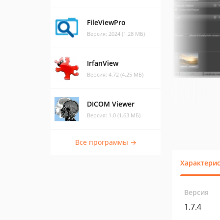
FileViewPro
Версия: 2024 (1.28 МБ)
IrfanView
Версия: 4.72 (4.25 МБ)
DICOM Viewer
Версия: 1.0 (1.63 МБ)
Все программы →
Характери
Версия
1.7.4