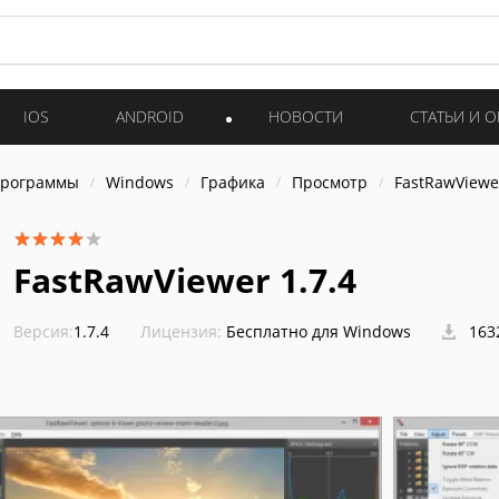
IOS
ANDROID
НОВОСТИ
СТАТЬИ И 
программы
Windows
Графика
Просмотр
FastRawViewe
FastRawViewer 1.7.4
Версия:
1.7.4
Лицензия:
Бесплатно для Windows
163