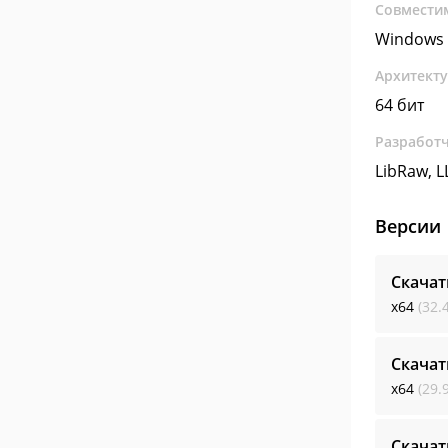
Совмести
Windows 
Архитект
64 бит
Разработ
LibRaw, L
Версии
Скачат
x64
(32.
Скачат
x64
(29.
Скачат