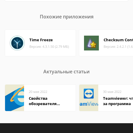
Похожие приложения
Time Freeze
Checksum Cont
Версия: 4.3.1.50 (2.79 МБ)
Версия: 2.4.2.1 (1.
Актуальные статьи
20 мая 2022
30 мая 2022
Свойства
Teamviewer: чт
обозревателя
за программа
Internet Explorer где
находится