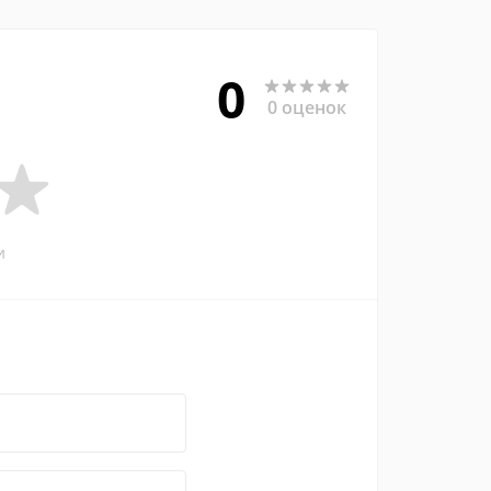
0
0 оценок
и