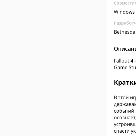
Совмести
Windows 
Разработ
Bethesda
Описан
Fallout 
Game Stu
Кратк
В этой и
державам
событий 
осознаёт
устроивш
спасти у