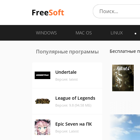
WINDOWS
MAC OS
LINUX
Популярные программы
Бесплатные 
Undertale
Версия: latest
League of Legends
Версия: 9.8 (94.58 МБ)
Epic Seven на ПК
Версия: Latest