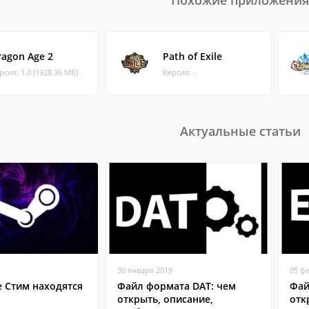
Похожие приложения
ragon Age 2
Path of Exile
рсия: 1.0 (1928.36 МБ)
Версия: -
Актуальные статьи
30 января 2019
05 ф
е Стим находятся
Файл формата DAT: чем
Фай
открыть, описание,
отк