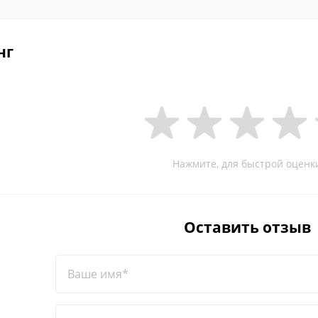
нг
Нажмите, для быстрой оценк
Оставить отзыв
Ваше имя*