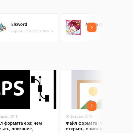
Elsword
A3! на ПК
Версия: L.190327 (2.28 МБ)
Версия: Latest
евраля 2019
06 февраля 2019
л формата eps: чем
Файл формата IMG: чем
рыть, описание,
открыть, описание,