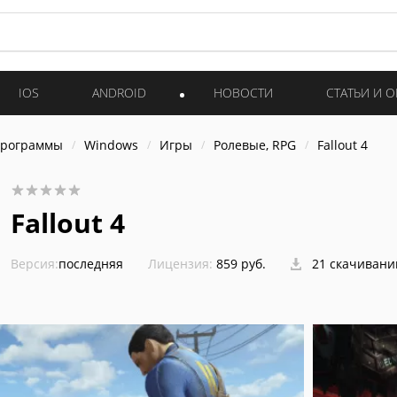
IOS
ANDROID
НОВОСТИ
СТАТЬИ И 
программы
Windows
Игры
Ролевые, RPG
Fallout 4
Fallout 4
Версия:
последняя
Лицензия:
859 pуб.
21 скачивани