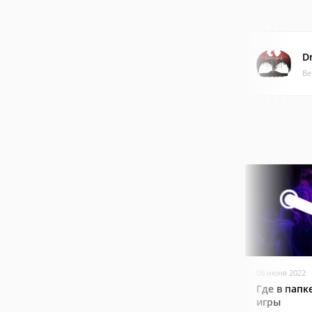
D
Ве
06 июня 2022
Где в папк
игры