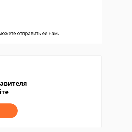
 можете
отправить ее нам
.
тавителя
йте