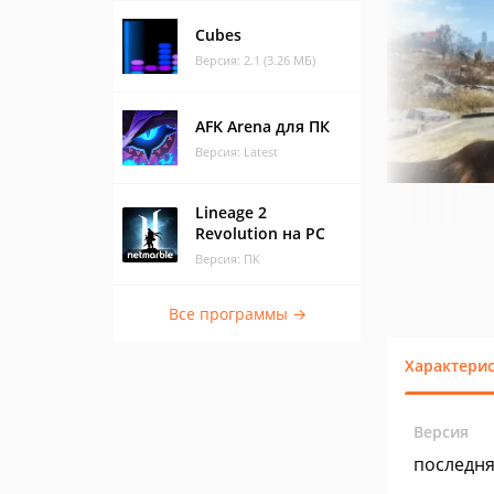
Cubes
Версия: 2.1 (3.26 МБ)
AFK Arena для ПК
Версия: Latest
Lineage 2
Revolution на PC
Версия: ПК
Все программы →
Характери
Версия
последн