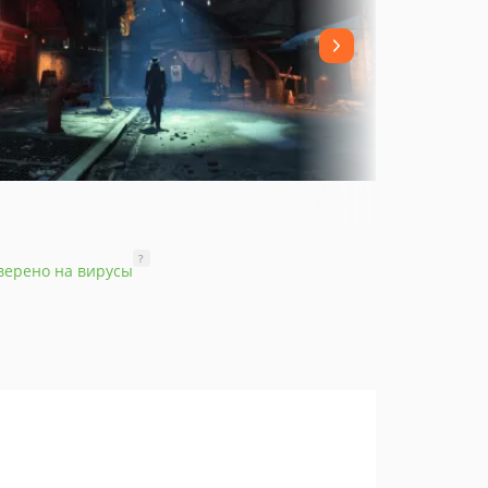
?
верено на вирусы