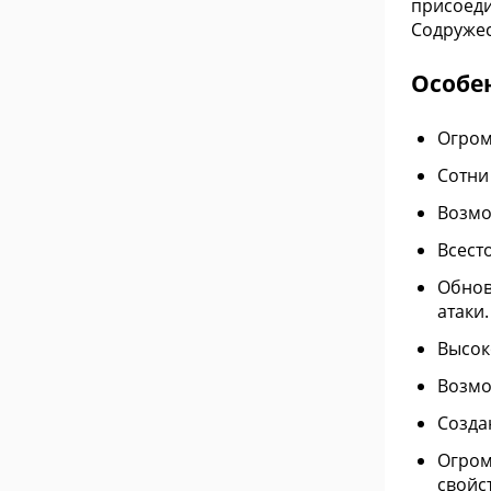
присоеди
Содружес
Особен
Огром
Сотни
Возмо
Всест
Обнов
атаки.
Высок
Возмо
Созда
Огром
свойс