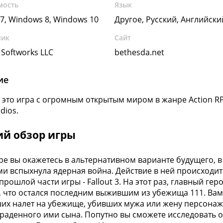
мость
Язык
7, Windows 8, Windows 10
Другое, Русский, Английск
чик
Сайт
 Softworks LLC
bethesda.net
ие
4 - это игра с огромным открытым миром в жанре Action 
dios.
ий обзор игры
гре вы окажетесь в альтернативном варианте будущего
и вспыхнула ядерная война. Действие в ней происходит в 
прошлой части игры - Fallout 3. На этот раз, главный ге
, что остался последним выжившим из убежища 111. Ва
их налет на убежище, убивших мужа или жену персонажа
краденного ими сына. Попутно вы сможете исследовать 