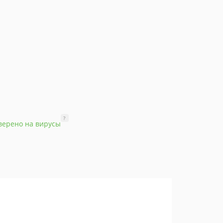
?
верено на вирусы