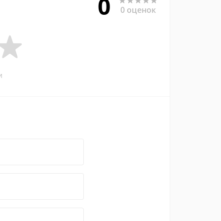
0
0 оценок
и