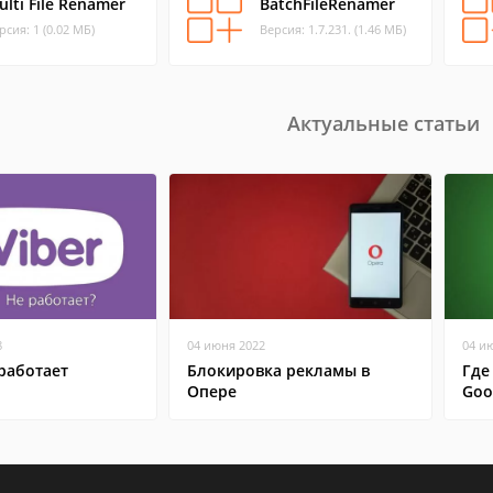
ulti File Renamer
BatchFileRenamer
рсия: 1 (0.02 МБ)
Версия: 1.7.231. (1.46 МБ)
Актуальные статьи
8
04 июня 2022
04 и
работает
Блокировка рекламы в
Где
Опере
Goo