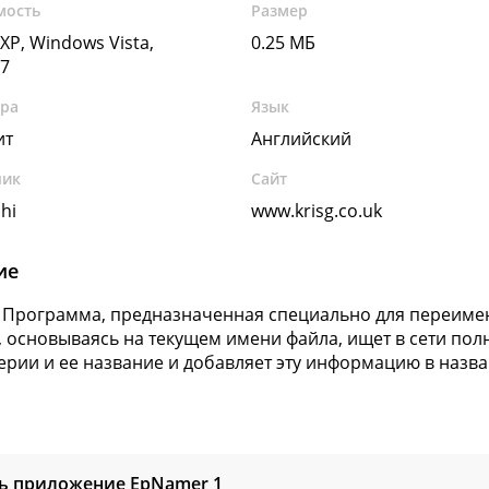
мость
Размер
XP, Windows Vista,
0.25 МБ
7
ура
Язык
ит
Английский
чик
Сайт
hi
www.krisg.co.uk
ие
Программа, предназначенная специально для переимен
 основываясь на текущем имени файла, ищет в сети пол
серии и ее название и добавляет эту информацию в назва
ть приложение EpNamer
1