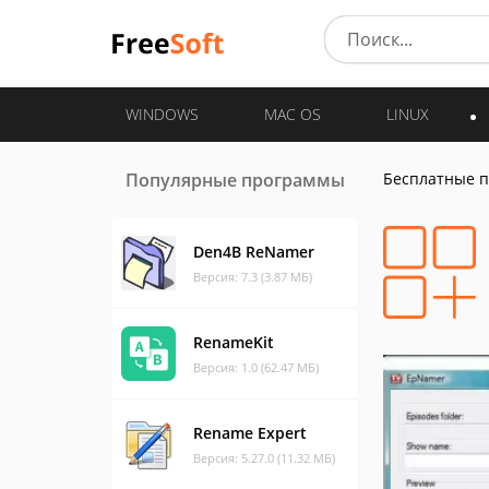
WINDOWS
MAC OS
LINUX
Популярные программы
Бесплатные 
Den4B ReNamer
Версия: 7.3 (3.87 МБ)
RenameKit
Версия: 1.0 (62.47 МБ)
Rename Expert
Версия: 5.27.0 (11.32 МБ)