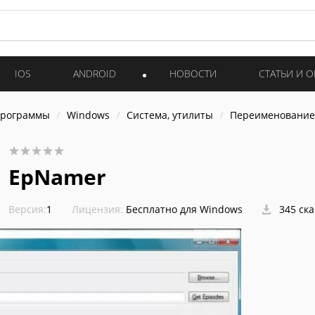
IOS
ANDROID
НОВОСТИ
СТАТЬИ И 
программы
Windows
Система, утилиты
Переименование
EpNamer
Версия:
1
Лицензия:
Бесплатно для Windows
345 ск