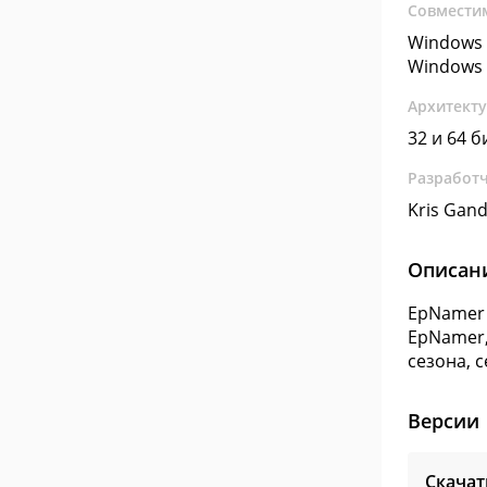
Совмести
Windows 
Windows 
Архитект
32 и 64 б
Разработ
Kris Gand
Описан
EpNamer 
EpNamer,
сезона, 
Версии
Скача