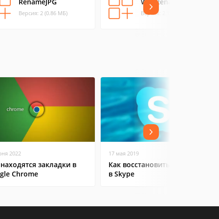
RenameJPG
WildRename
Версия: 2 (0.86 МБ)
Версия: 2.15 (0.61 МБ)
юня 2022
17 мая 2019
 находятся закладки в
Как восстановить контакты
gle Chrome
в Skype