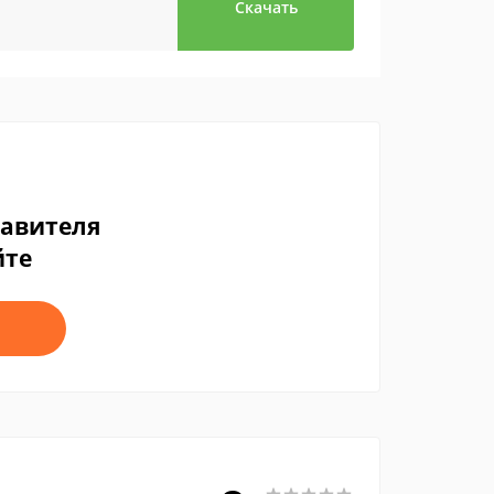
Скачать
тавителя
йте