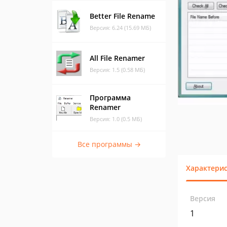
Better File Rename
Версия: 6.24 (15.69 МБ)
All File Renamer
Версия: 1.5 (0.58 МБ)
Программа
Renamer
Версия: 1.0 (0.5 МБ)
Все программы →
Характери
Версия
1