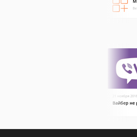
M
Ве
21 ноября 201
Вайбер не 