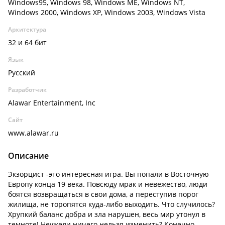
Windows95, Windows 98, Windows ME, Windows NT,
Windows 2000, Windows XP, Windows 2003, Windows Vista
Архитектура
32 и 64 бит
Язык
Русский
Разработчик
Alawar Entertainment, Inc
Сайт
www.alawar.ru
Описание
Экзорцист -это интересная игра. Вы попали в Восточную
Европу конца 19 века. Повсюду мрак и невежество, люди
боятся возвращаться в свои дома, а переступив порог
жилища, не торопятся куда-либо выходить. Что случилось?
Хрупкий баланс добра и зла нарушен, весь мир утонул в
темноте! Неужели ничего нельзя изменить? Конечно,