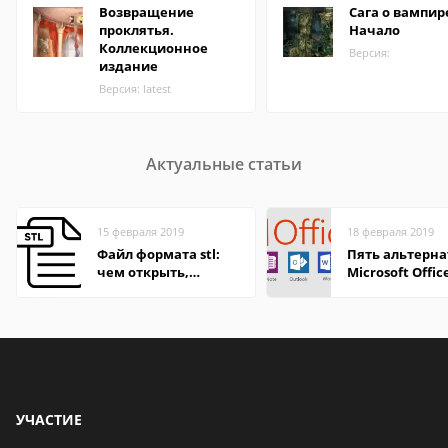
Возвращение
Сага о вампир
проклятья.
Начало
Коллекционное
Версия:
издание
Версия: latest
Актуальные статьи
15 февраля 2019
18 февраля 2019
Файл формата stl:
Пять альтерна
чем открыть,
Microsoft Offic
описания,
особенности
УЧАСТИЕ