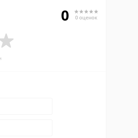
0
0 оценок
и