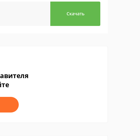
Скачать
тавителя
йте