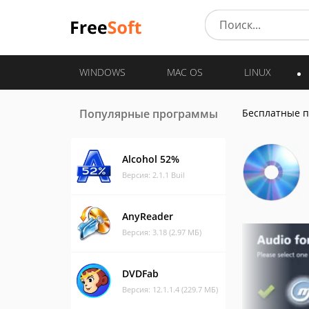
WINDOWS
MAC OS
LINUX
Популярные программы
Бесплатные 
Alcohol 52%
Версия: 2.1.1 Buil
AnyReader
Версия: 3.18 (2.97 МБ)
DVDFab
Версия: 12.1.1.4 (229.7 МБ)