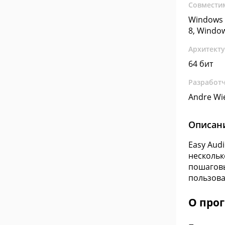
Совмести
Windows 
8, Windo
Архитект
64 бит
Разработ
Andre Wi
Описан
Easy Aud
нескольк
пошаговы
пользова
О про