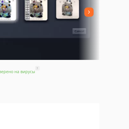
?
верено на вирусы