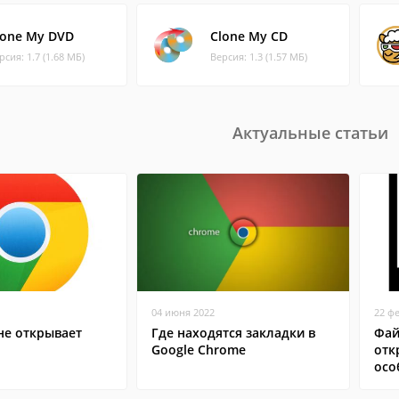
lone My DVD
Clone My CD
рсия: 1.7 (1.68 МБ)
Версия: 1.3 (1.57 МБ)
Актуальные статьи
04 июня 2022
22 ф
не открывает
Где находятся закладки в
Фай
Google Chrome
отк
осо