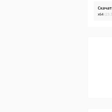
Скачат
x64
(23.