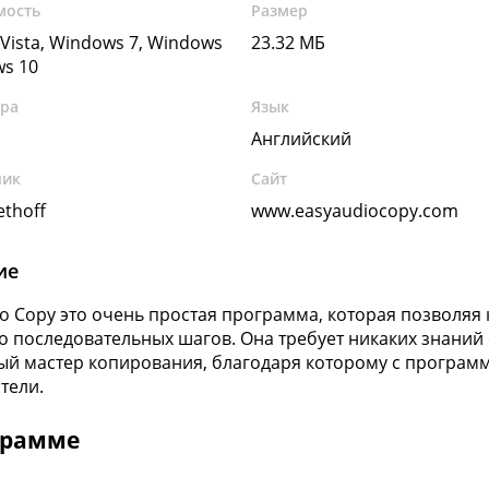
мость
Размер
Vista, Windows 7, Windows
23.32 МБ
ws 10
ура
Язык
Английский
чик
Сайт
ethoff
www.easyaudiocopy.com
ие
io Copy это очень простая программа, которая позволяя 
о последовательных шагов. Она требует никаких знаний 
й мастер копирования, благодаря которому с программ
тели.
грамме