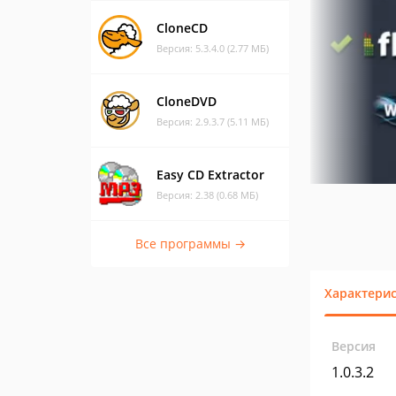
CloneCD
Версия: 5.3.4.0 (2.77 МБ)
CloneDVD
Версия: 2.9.3.7 (5.11 МБ)
Easy CD Extractor
Версия: 2.38 (0.68 МБ)
Все программы →
Характери
Версия
1.0.3.2