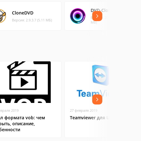
DVD-Cloner
CloneDVD
Версия: 20.20.14 (78.23
Версия: 2.9.3.7 (5.11 МБ)
МБ)
евраля 2019
27 февраля 2019
л формата vob: чем
Teamviewer для Ubuntu
рыть, описание,
бенности