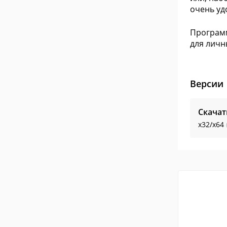
очень уд
Программ
для личн
Версии
Скачат
x32/x64