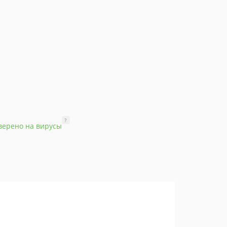
?
верено на вирусы