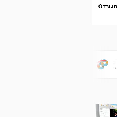
Отзы
C
Ве