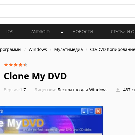
IOS
ANDROID
НОВОСТИ
СТАТЬИ И 
программы
Windows
Мультимедиа
CD/DVD Копировани
Clone My DVD
Версия:
1.7
Лицензия:
Бесплатно для Windows
437 с