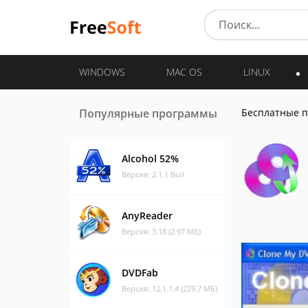
WINDOWS
MAC OS
LINUX
Популярные программы
Бесплатные 
Alcohol 52%
Версия: 2.1.1 Buil
AnyReader
Версия: 3.18 (2.97 МБ)
DVDFab
Версия: 12.1.1.4 (229.7 МБ)