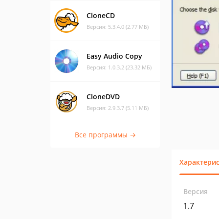
CloneCD
Версия: 5.3.4.0 (2.77 МБ)
Easy Audio Copy
Версия: 1.0.3.2 (23.32 МБ)
CloneDVD
Версия: 2.9.3.7 (5.11 МБ)
Все программы →
Характери
Версия
1.7