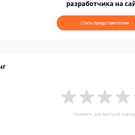
разработчика на са
Стать представителем
нг
Нажмите, для быстрой оценк