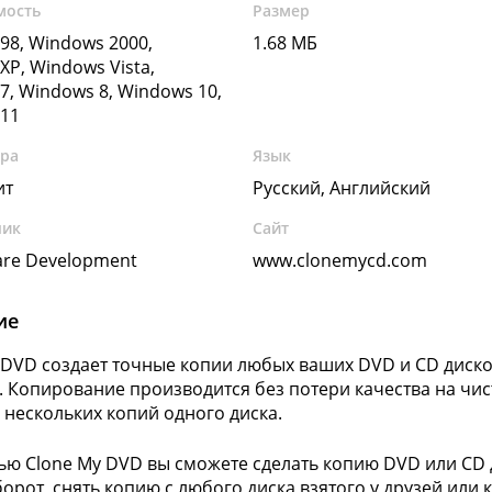
мость
Размер
98, Windows 2000,
1.68 МБ
XP, Windows Vista,
7, Windows 8, Windows 10,
11
ура
Язык
ит
Русский, Английский
чик
Сайт
re Development
www.clonemycd.com
ие
 DVD создает точные копии любых ваших DVD и CD дисков
 Копирование производится без потери качества на чи
 нескольких копий одного диска.
ю Clone My DVD вы сможете сделать копию DVD или CD д
борот, снять копию с любого диска взятого у друзей или 