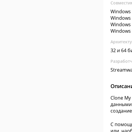
Совмести
Windows 
Windows 
Windows 
Windows 
Архитект
32 и 64 б
Разработ
Streamwa
Описан
Clone My
данными.
создание
С помощь
или, нао