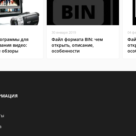
30 января 2019
04 ф
ограммы для
Файл формата BIN: чем
Фай
вания видео:
открыть, описание,
отк
 обзоры
особенности
осо
РМАЦИЯ
ты
а