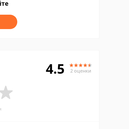
йте
4.5
2 оценки
и