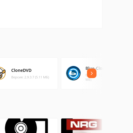
Blue-Cloner
CloneDVD
Версия: 12.0.853 (49.77
Версия: 2.9.3.7 (5.11 МБ)
МБ)