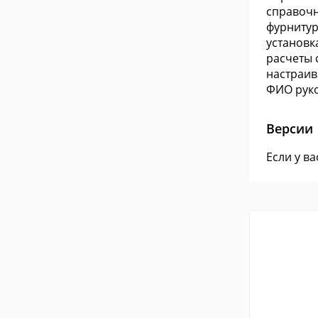
справочн
фурнитуры
установк
расчеты 
настраив
ФИО руко
Версии
Если у в