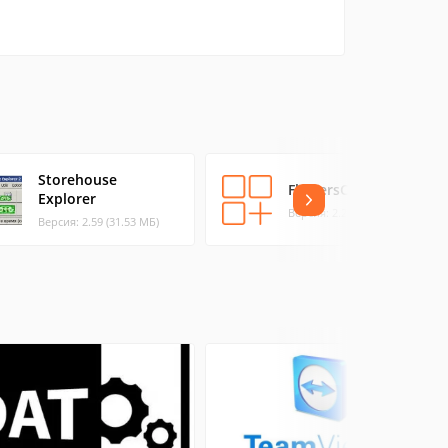
Storehouse
FlowersClient
Explorer
Версия: 2.2.2.20 (2.96 МБ)
Версия: 2.59 (31.53 МБ)