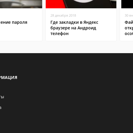
28 декабря 2018
30 я
ление пароля
Где закладки в Яндекс
Фай
браузере на Андроид
отк
телефон
осо
РМАЦИЯ
ты
а