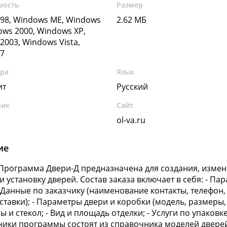
мость
Размер
98, Windows ME, Windows
2.62 МБ
ows 2000, Windows XP,
2003, Windows Vista,
7
ура
Язык
ит
Русский
чик
Сайт
ol-va.ru
ие
Программа Двери-Д предназначена для создания, измене
и установку дверей. Состав заказа включает в себя: - Па
 - Данные по заказчику (наименование контакты, телефон, 
ставки); - Параметры двери и коробки (модель, размеры,
 и стекол; - Вид и площадь отделки; - Услуги по упаковк
ики программы состоят из справочника моделей двере