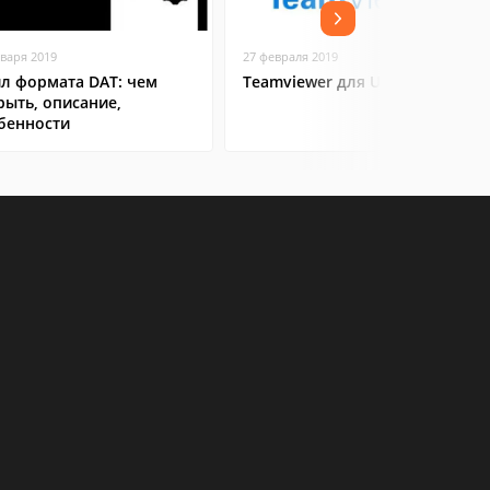
нваря 2019
27 февраля 2019
л формата DAT: чем
Teamviewer для Ubuntu
рыть, описание,
бенности