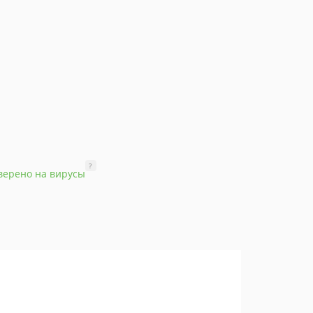
?
верено на вирусы