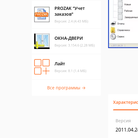
PROZAK "Учет
заказов"
Версия: 2.4 (4.43 МБ)
ОКНА-ДВЕРИ
Версия: 3.154.6 (2.28 МБ)
Лайт
Версия: 8.1 (1.4 МБ)
Все программы →
Характери
Версия
2011.04.2