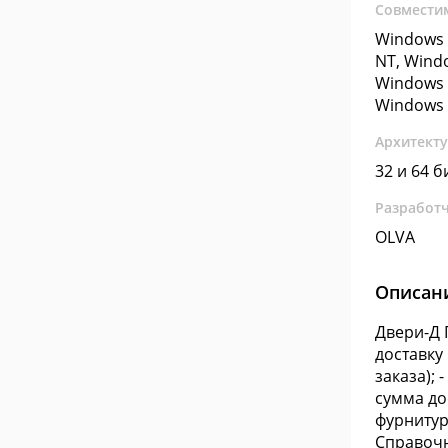
Совмести
Windows 
NT, Wind
Windows 
Windows 
Архитект
32 и 64 б
Разработ
OLVA
Описан
Двери-Д 
доставку 
заказа);
сумма до
фурнитуры
Справочн