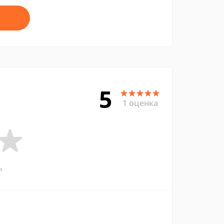
5
1 оценка
и