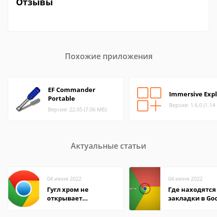
Отзывы
Похожие приложения
EF Commander
Immersive Expl
Portable
Версия: 1.6.0 (1.14
Версия: 22.05 (7.06 МБ)
Актуальные статьи
04 июня 2022
04 июня 2022
Гугл хром не
Где находятся
открывает
закладки в Go
страницы
Chrome