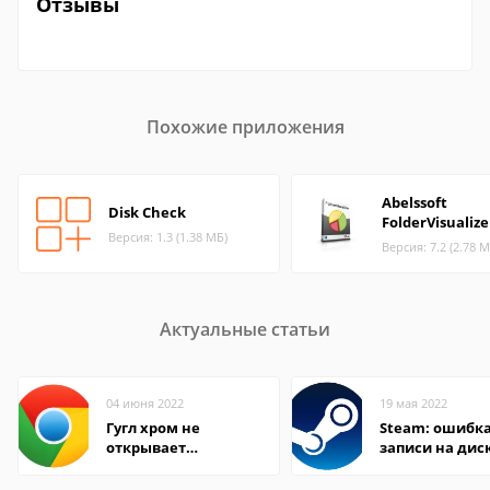
Отзывы
Похожие приложения
Abelssoft
Disk Check
FolderVisualize
Версия: 1.3 (1.38 МБ)
Версия: 7.2 (2.78 М
Актуальные статьи
04 июня 2022
19 мая 2022
Гугл хром не
Steam: ошибка
открывает
записи на дис
страницы