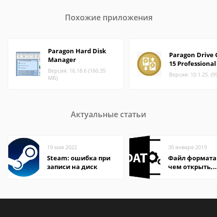
Похожие приложения
Paragon Hard Disk
Paragon Drive 
Manager
15 Professional
Версия: 16.18.6 (160.35
Версия: 10.1.25. (9
МБ)
Актуальные статьи
19 мая 2022
30 января 2019
Steam: ошибка при
Файл формата
записи на диск
чем открыть,
описание,
особенности