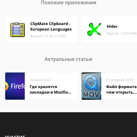
Похожие приложения
ClipMate Clipboard -
Hider
European Languages
Версия: 1 (0.03 МБ
Версия: 7.5.26 (7.5 МБ)
Актуальные статьи
04 июня 2022
01 февраля 2019
Где хранятся
Файл формата
закладки в Mozilla
чем открыть,
Firefox
описание,
особенности