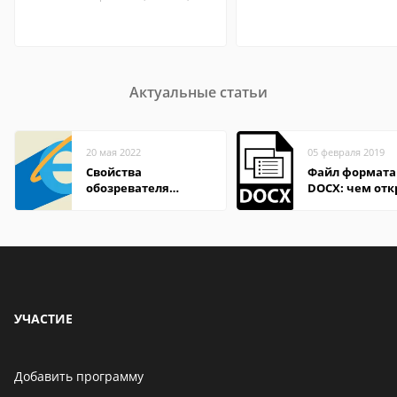
Актуальные статьи
20 мая 2022
05 февраля 2019
Свойства
Файл формата
обозревателя
DOCX: чем отк
Internet Explorer где
описание,
находится
особенности
УЧАСТИЕ
Добавить программу