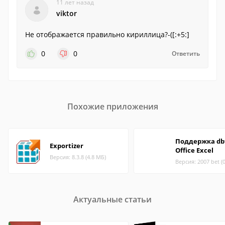
11 лет назад
viktor
Не отображается правильно кириллица?-([:+5:]
0
0
Ответить
Похожие приложения
Поддержка dbf
Exportizer
Office Excel
Версия: 8.3.8 (4.8 МБ)
Версия: 2007 bet (
Актуальные статьи