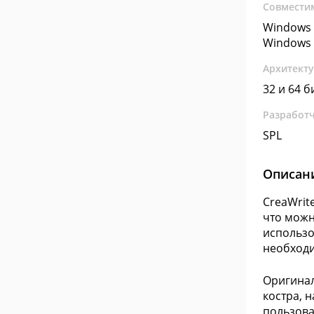
Совмести
Windows 
Windows 
Архитект
32 и 64 б
Разработ
SPL
Описан
CreaWrit
что можн
использо
необходи
Оригинал
костра, 
пользова