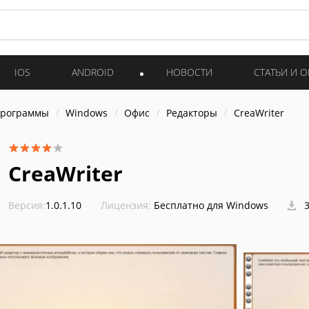
IOS
ANDROID
НОВОСТИ
СТАТЬИ И 
программы
Windows
Офис
Редакторы
CreaWriter
CreaWriter
Версия:
1.0.1.10
Лицензия:
Бесплатно для Windows
3