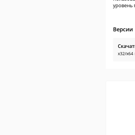
уровень 
Версии
Скачат
x32/x64