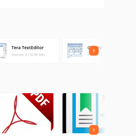
Tera TextEditor
CellPro
Версия: 3.7 (0.88 МБ)
Версия: 2.1 (9 МБ)