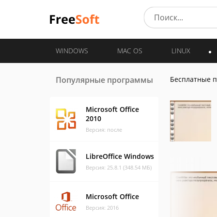
WINDOWS
MAC OS
LINUX
Популярные программы
Бесплатные 
Microsoft Office
2010
Версия: после
LibreOffice Windows
Версия: 25.8.1 (348.54 МБ)
Microsoft Office
Версия: 2016