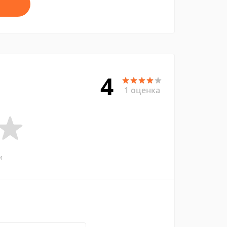
4
1 оценка
и