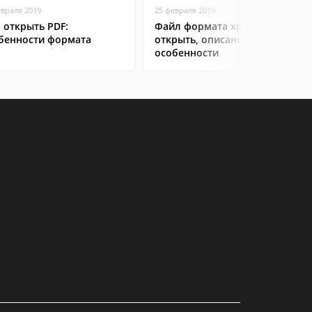
евраля 2019
25 февраля 2019
 открыть PDF:
Файл формата xps: чем
бенности формата
открыть, описание,
особенности