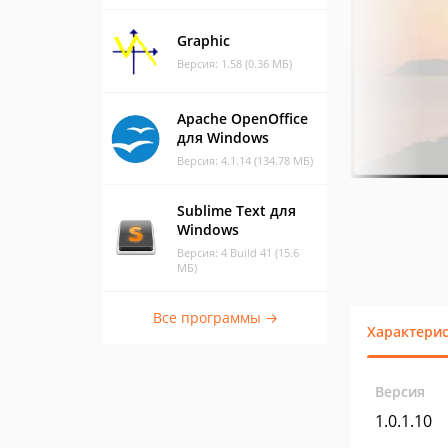
Graphic
Версия: 1.58 (0.36 МБ)
Apache OpenOffice
для Windows
Версия: 4.1.14 (134.78 МБ)
Sublime Text для
Windows
Версия: 4 Build 41 (15.6
МБ)
Все программы →
Характери
Версия
1.0.1.10