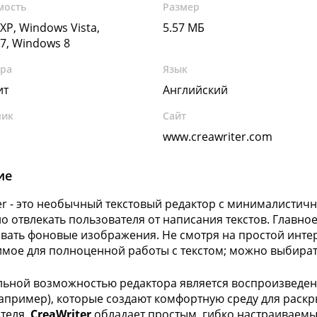
мость
Размер
XP, Windows Vista,
5.57 МБ
7, Windows 8
ура
Язык
ит
Английский
чик
Сайт
www.creawriter.com
ие
er - это необычный текстовый редактор с минималистич
о отвлекать пользователя от написания текстов. Главн
вать фоновые изображения. Не смотря на простой инте
мое для полноценной работы с текстом; можно выбирать 
ьной возможностью редактора является воспроизведени
например), которые создают комфортную среду для раск
теля.
CreaWriter
обладает простым, гибко настраиваем