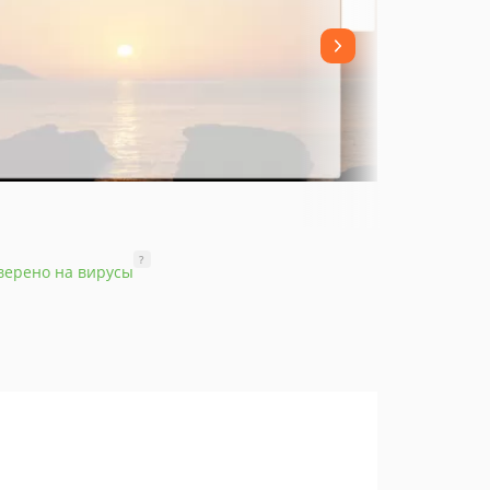
?
верено на вирусы