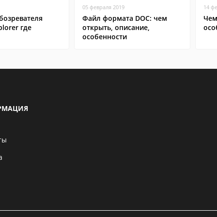
05 февраля 2019
14 ф
бозревателя
Файл формата DOC: чем
Чем
plorer где
открыть, описание,
осо
особенности
РМАЦИЯ
ты
а