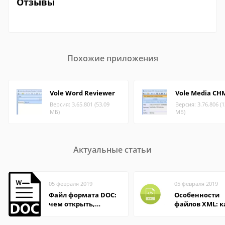
Отзывы
Похожие приложения
Vole Word Reviewer
Vole Media CH
Версия: 3.65.801 (53.09
Версия: 3.76.806 (1
МБ)
МБ)
Актуальные статьи
05 февраля 2019
05 февраля 2019
Файл формата DOC:
Особенности
чем открыть,
файлов XML: к
описание,
открыть онлай
особенности
на компьютер