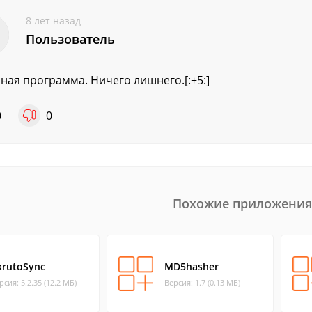
8 лет назад
Пользователь
ная программа. Ничего лишнего.[:+5:]
0
0
Похожие приложения
krutoSync
MD5hasher
рсия: 5.2.35 (12.2 МБ)
Версия: 1.7 (0.13 МБ)