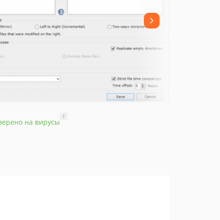
?
верено на вирусы