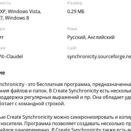
мость
Размер
XP, Windows Vista,
0.29 МБ
7, Windows 8
ура
Язык
ит
Русский, Английский
чик
Сайт
it–Claudel
synchronicity.sourceforge.n
ие
ynchronicity - это бесплатная программа, предназначенн
ния файлов и папок. В Create Synchronicity есть неско
поддержка регулярных выражений и пр. Она обладает у
ботает с командной строкой.
ю Create Synchronicity можно синхронизировать и копи
носители. Программа позволяет создавать несколько п
айлов одновременно. В Create Synchronicity также ест