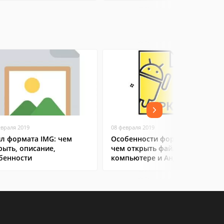
евраля 2019
08 февраля 2019
л формата IMG: чем
Особенности формата APK:
рыть, описание,
чем открыть файл на
бенности
компьютере и Андроид-
смартфоне