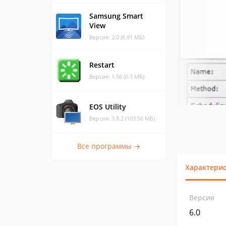
Samsung Smart
View
Версия: 2.0 (8.91 МБ)
Restart
Версия: 1.56 (0.3 МБ)
EOS Utility
Версия: 3.8.2 (103.56 МБ)
Все программы →
Характери
Версия
6.0