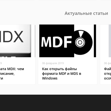
Актуальные статьи
19
06 февраля 2019
06 ф
ата MDX: чем
Как открыть файлы
Фай
писание,
формата MDF и MDS в
отк
ти
Windows
осо